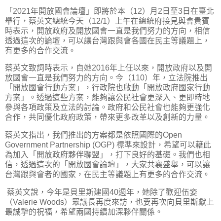
「2021年開放國會論壇」即將於本（12）月2日至3日在臺北
舉行，蔡英文總統今天（12/1）上午在總統府接見與會貴賓
時表示，開放政府及開放國會一直是我們努力的方向，相信
透過這次的論壇，可以讓台灣跟與會各國在民主等議題上，
有更多的合作交流。
蔡英文致詞時表示，自她2016年上任以來，開放政府以及開
放國會一直是我們努力的方向。今（110）年，立法院推出
「開放國會行動方案」，行政院也啟動「開放政府國家行動
方案」。透過這些方案，能夠讓公民社會更深入、更即時地
參與各項政策及立法的討論。政府和公民社會也能夠更強化
合作，共同優化政府政策，帶來更多改革以及創新的力量。
蔡英文指出，我們推出的方案都是依照國際的Open
Government Partnership (OGP) 標準來設計，希望可以藉此
為加入「開放政府夥伴聯盟」，打下良好的基礎。我們也相
信，透過這次的「開放國會論壇」，大家共襄盛舉，可以讓
台灣跟與會者的國家，在民主等議題上有更多的合作交流。
蔡英文說，今年是貝里斯建國40週年，她除了歡迎伍姿
（Valerie Woods）眾議長再度來訪，也要再次向貝里斯獻上
最誠摯的祝福，希望兩國持續加深夥伴關係。