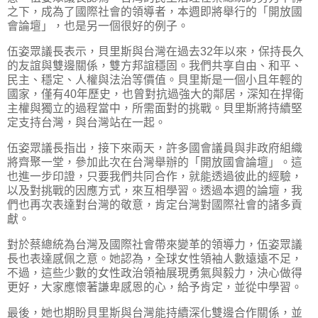
之下，成為了國際社會的領導者，本週即將舉行的「開放國
會論壇」，也是另一個很好的例子。
伍姿眾議長表示，貝里斯與台灣在過去32年以來，保持長久
的友誼與雙邊關係，雙方邦誼穩固。我們共享自由、和平、
民主、穩定、人權與法治等價值。貝里斯是一個小且年輕的
國家，僅有40年歷史，也曾對抗過強大的鄰居，深知在捍衛
主權與獨立的過程當中，所需面對的挑戰。貝里斯將持續堅
定支持台灣，與台灣站在一起。
伍姿眾議長指出，接下來兩天，許多國會議員與非政府組織
將齊聚一堂，參加此次在台灣舉辦的「開放國會論壇」。這
也進一步印證，只要我們共同合作，就能透過彼此的經驗，
以及對挑戰的因應方式，來互相學習。透過本週的論壇，我
們也再次表達對台灣的敬意，肯定台灣對國際社會的諸多貢
獻。
對於蔡總統為台灣及國際社會帶來變革的領導力，伍姿眾議
長也表達感佩之意。她認為，全球女性領袖人數遠遠不足，
不過，這些少數的女性政治領袖展現勇氣與毅力，決心做得
更好，大家應懷著謙卑感恩的心，給予肯定，並從中學習。
最後，她也期盼貝里斯與台灣能持續深化雙邊合作關係，並