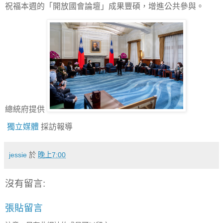
祝福本週的「開放國會論壇」成果豐碩，增進公共參與。
總統府提供
獨立媒體
採訪報導
jessie
於
晚上7:00
沒有留言:
張貼留言