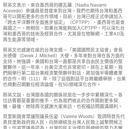
蔡英文表示，來自墨西哥的娜瓦蘿（Nadia Navarro
Acevedo）參議員是首度來到台灣，我們也期待台灣和墨西
哥可以開拓更多的合作領域。目前，台灣已經正式申請加入
「跨太平洋夥伴全面進步協定」（CPTPP），墨西哥也是會
員國之一。她相信，如果台灣能夠加入CPTPP，可以深化台
灣和墨西哥的技術及經貿合作，尤其是在物聯網、工業4.0及
再生能源等領域。
蔡英文也感謝在座的台灣女婿－「美國國際民主協會」會長
米德偉（Derek J. Mitchell）大使，多年來對台灣在各方面的
支持。她強調，美國和台灣一直都是共享自由民主價值的堅
實夥伴，這一年來，台美交流也非常密切。就在上星期，我
們剛舉行第二屆台美經濟繁榮夥伴對話，將加強半導體產業
的合作。明（111）年，除了這個對話平台將繼續舉辦，台美
也規劃召開數位經濟論壇，在5G領域深化合作。
蔡英文說，台灣跟各國的關係就是在一步步中累積深化。各
位訪賓都是重要的推手，也為我們彼此的合作開創更多契
機。最後，她除再次感謝大家來訪，也祝福訪問圓滿順利。
貝里斯國會眾議院議長伍姿（Valerie Woods）致詞時首先代
表貝里斯政府與人民，向蔡總統及台灣人民致上誠摯問候之
意。伍姿眾議長認為，台灣的民主治理在蔡總統的努力不懈