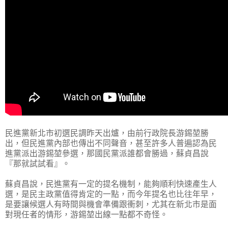
民進黨新北市初選民調昨天出爐，由前行政院長游錫堃勝
出，但民進黨內部也傳出不同聲音，甚至許多人普遍認為民
進黨派出游錫堃參選，那國民黨派誰都會勝過，蘇貞昌說
『那就試試看』。
蘇貞昌說，民進黨有一定的提名機制，能夠順利快速產生人
選，是民主政黨值得肯定的一點，而今年提名也比往年早，
是要讓候選人有時間與機會準備跟衝刺，尤其在新北市是面
對現任者的情形，游錫堃出線一點都不奇怪。