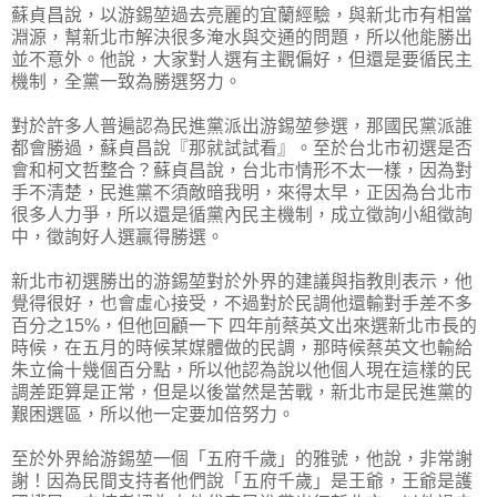
蘇貞昌說，以游錫堃過去亮麗的宜蘭經驗，與新北市有相當
淵源，幫新北市解決很多淹水與交通的問題，所以他能勝出
並不意外。他說，大家對人選有主觀偏好，但還是要循民主
機制，全黨一致為勝選努力。
對於許多人普遍認為民進黨派出游錫堃參選，那國民黨派誰
都會勝過，蘇貞昌說『那就試試看』。至於台北市初選是否
會和柯文哲整合？蘇貞昌說，台北市情形不太一樣，因為對
手不清楚，民進黨不須敵暗我明，來得太早，正因為台北市
很多人力爭，所以還是循黨內民主機制，成立徵詢小組徵詢
中，徵詢好人選贏得勝選。
新北市初選勝出的游錫堃對於外界的建議與指教則表示，他
覺得很好，也會虛心接受，不過對於民調他還輸對手差不多
百分之15%，但他回顧一下 四年前蔡英文出來選新北市長的
時候，在五月的時候某媒體做的民調，那時候蔡英文也輸給
朱立倫十幾個百分點，所以他認為說以他個人現在這樣的民
調差距算是正常，但是以後當然是苦戰，新北市是民進黨的
艱困選區，所以他一定要加倍努力。
至於外界給游錫堃一個「五府千歲」的雅號，他說，非常謝
謝！因為民間支持者他們說「五府千歲」是王爺，王爺是護