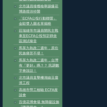
北市議員接獲檢舉踢爆花
博路燈涉抄襲
「ECFA公投行動聯盟」
金騜獎入圍名單揭曉
莊瑞雄等市議員開民主戰
車至ECFA公投預定靜坐
區測試噪音
馬英九執政二週年，原住
民族痛苦不堪！
馬英九執政二週年，台灣
有『更好』嗎？？ 民調數
字會說話！
北市議員直擊柵湖線豆腐
渣工程
高雄市勞工檢驗 ECFA座
談會
百億花博會場 無障礙設施