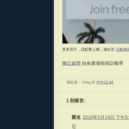
更多照片，請點擊上圖，連結至
活動相
獨立媒體
自由廣場前採訪報導
張貼者：
Greg
於
中午12:44
1 則留言:
匿名
2010年5月19日 下午5:
它