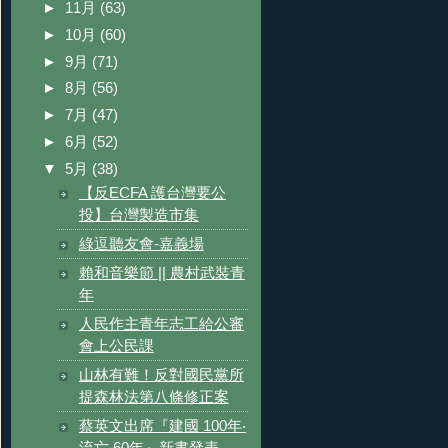
►
11月
(63)
►
10月
(60)
►
9月
(71)
►
8月
(56)
►
7月
(47)
►
6月
(52)
▼
5月
(38)
【反ECFA 護台灣要公
投】台灣製造市集
綠逗聽友會-嘉義場
賴和音樂節 || 農村武裝青
年
人民作主青年志工給公審
會上公民課
山林有難！反對國民黨所
提森林法第八條修正案
蔡英文出席『建國 100年‧
流亡 60年』新書發表