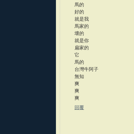
馬的
好的
就是我
馬家的
壞的
就是你
扁家的
它
馬的
台灣牛阿子
無知
爽
爽
爽
回覆