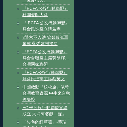
『障礙很大』！
『ECFA 公投行動聯盟』
社團誓師大會
『 ECFA 公投行動聯盟』
拜會民進黨立院黨團
3限六不入法 管碧玲孤軍
奮戰 藍委嬉鬧攪局
『ECFA公投行動聯盟』
拜會台聯黨主席黃昆輝、
台灣國家聯盟
『ECFA公投行動聯盟』
拜會民進黨主席蔡英文
中國啟動『校校企』吸乾
台灣教育資源 中生來台勢
將失控
ECFA公投行動聯盟官網
成立 大埔阿婆獻「聲」
「失色的紅草莓」-蔡瑞