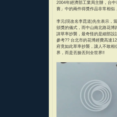
2004年經濟部工業局主辦，台
賽」中的兩件得獎作品非常相似
李元(現改名李昆道)先生表示
頒獎的儀式，而中山南北路花博
諱草率抄襲，最奇怪的是細部設
參考?? 台北市的花博經費高達
府竟如此草率抄襲，讓人不敢相信
界，而是丟臉丟到全世界!!