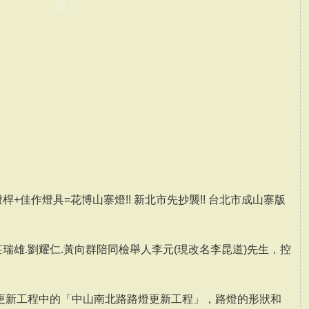
桿+佳作燈具=花博山寨燈!! 新北市先抄襲!! 台北市成山寨版
 北市議員莊瑞雄.劉耀仁.黃向群陪同檢舉人李元(現改名李昆道)先生，控
更新工程中的「中山南北路路燈更新工程」，路燈的形狀和