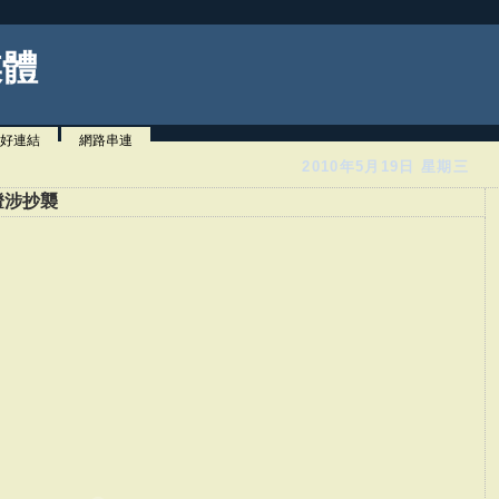
媒體
好連結
網路串連
2010年5月19日 星期三
燈涉抄襲