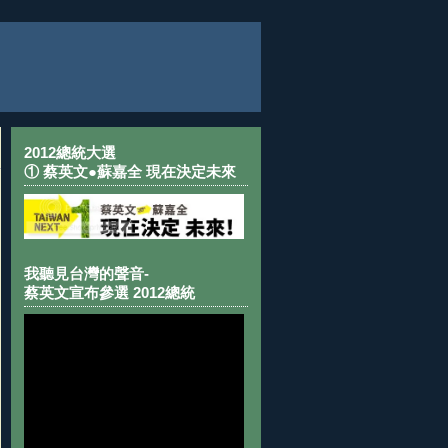
2012總統大選
① 蔡英文●蘇嘉全 現在決定未來
我聽見台灣的聲音-
蔡英文宣布參選 2012總統