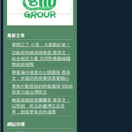
最新文章
要開工了 小英：大家動起來！
訪歐前與賴清德會面 蔡英文：
結合相近力量 共同對應嚴峻國
際政經挑戰
畢業滿月後首次公開露面 蔡英
文：外面仍然有事情需要關心
青鳥行動登紐約時報廣場 500名
群眾力挺台灣民主
晚宴就職致賀團團長 蔡英文：
以堅韌、民主的臺灣立足世
界，創造更多合作成果
網誌存檔