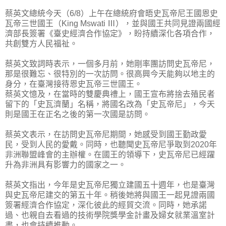
蔡英文總統今天（6/8）上午在總統府會晤史瓦帝尼王國恩史
瓦帝三世國王（King Mswati Ⅲ），並與國王共同見證兩國經
濟部長簽署《臺史經濟合作協定》，盼持續深化各項合作，
共創雙方人民福祉。
蔡英文致詞時表示，一個多月前，她剛率團訪問史瓦帝尼，
那是很難忘、很特別的一次訪問。很高興今天能夠以地主的
身分，在臺灣接待恩史瓦帝三世國王。
蔡英文憶及，在當時的雙慶典禮上，國王宣布將捨去殖民者
留下的「史瓦濟蘭」名稱，將國名改為「史瓦帝尼」，今天
則是國王在正名之後的第一次國是訪問。
蔡英文表示，在訪問史瓦帝尼期間，她感受到國王勤政愛
民，受到人民的愛戴。同時，也聽聞史瓦帝尼爭取到2020年
非洲聯盟峰會的主辦權。在國王的領導下，史瓦帝尼已經躍
升為非洲具有影響力的國家之一。
蔡英文指出，今年是史瓦帝尼獨立建國五十週年，也是臺灣
與史瓦帝尼建交的第五十年。稍後她將與國王一起見證兩國
簽署經濟合作協定，深化彼此的經貿交流。同時，她承諾
過、也親自去看過的技術學院獎學金計畫及婦女就業溫室計
畫，也會持續推動。