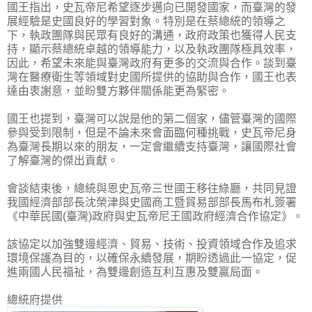
國王指出，史瓦帝尼希望逐步邁向已開發國家，而臺灣的發
展經驗是史國良好的學習對象。特別是在蔡總統的領導之
下，執政團隊與民眾有良好的溝通，政府政策也獲得人民支
持，顯示蔡總統卓越的領導能力，以及執政團隊極具效率，
因此，希望未來能與臺灣政府有更多的交流與合作。談到臺
灣在醫療衛生等領域對史國所提供的協助與合作，國王也表
達由衷謝意，並盼雙方夥伴關係能更為緊密。
國王也提到，臺灣可以說是他的第二個家，儘管臺灣的國際
參與受到限制，但是不論未來會面臨何種挑戰，史瓦帝尼身
為臺灣長期以來的朋友，一定會繼續支持臺灣，讓國際社會
了解臺灣的傑出貢獻。
會談結束後，總統與恩史瓦帝三世國王移往綠廳，共同見證
我國經濟部部長沈榮津與史國商工暨貿易部部長馬布札簽署
《中華民國(臺灣)政府與史瓦帝尼王國政府經濟合作協定》。
該協定以加強雙邊經濟、貿易、技術、投資領域合作及追求
環境保護為目的，以確保永續發展，期盼透過此一協定，促
進兩國人民福祉，為雙邊創造互利互惠及雙贏局面。
總統府提供