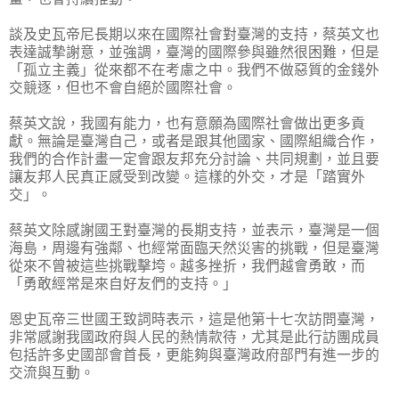
談及史瓦帝尼長期以來在國際社會對臺灣的支持，蔡英文也
表達誠摯謝意，並強調，臺灣的國際參與雖然很困難，但是
「孤立主義」從來都不在考慮之中。我們不做惡質的金錢外
交競逐，但也不會自絕於國際社會。
蔡英文說，我國有能力，也有意願為國際社會做出更多貢
獻。無論是臺灣自己，或者是跟其他國家、國際組織合作，
我們的合作計畫一定會跟友邦充分討論、共同規劃，並且要
讓友邦人民真正感受到改變。這樣的外交，才是「踏實外
交」。
蔡英文除感謝國王對臺灣的長期支持，並表示，臺灣是一個
海島，周邊有強鄰、也經常面臨天然災害的挑戰，但是臺灣
從來不曾被這些挑戰擊垮。越多挫折，我們越會勇敢，而
「勇敢經常是來自好友們的支持。」
恩史瓦帝三世國王致詞時表示，這是他第十七次訪問臺灣，
非常感謝我國政府與人民的熱情款待，尤其是此行訪團成員
包括許多史國部會首長，更能夠與臺灣政府部門有進一步的
交流與互動。