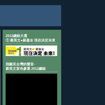
2012總統大選
① 蔡英文●蘇嘉全 現在決定未來
我聽見台灣的聲音-
蔡英文宣布參選 2012總統