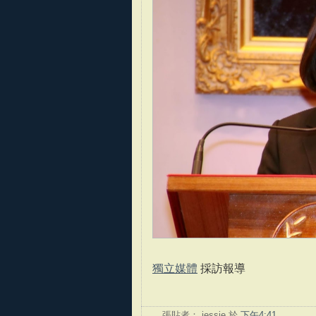
獨立媒體
採訪報導
張貼者：
jessie
於
下午4:41