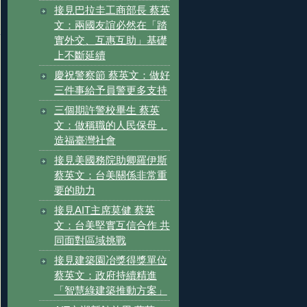
接見巴拉圭工商部長 蔡英
文：兩國友誼必然在「踏
實外交、互惠互助」基礎
上不斷延續
慶祝警察節 蔡英文：做好
三件事給予員警更多支持
三個期許警校畢生 蔡英
文：做稱職的人民保母，
造福臺灣社會
接見美國務院助卿羅伊斯
蔡英文：台美關係非常重
要的助力
接見AIT主席莫健 蔡英
文：台美堅實互信合作 共
同面對區域挑戰
接見建築園冶獎得獎單位
蔡英文：政府持續精進
「智慧綠建築推動方案」