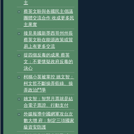
主
蔡英文盼與各國民主倡議
團體交流合作 收成更多民
主果實
接見美國新墨西哥州州長
蔡英文盼在能源政策或貿
易上有更多交流
提四個反毒的成果 蔡英
文：不要懷疑政府反毒的
決心
柯稱小英被掌控 姚文智：
柯文哲不斷操弄藍綠、操
弄政治鬥爭
姚文智：智慧月票就是結
合電子票證、行動支付
外媒報導中國網軍攻台次
數大增 府：制定三項國家
級資安防護