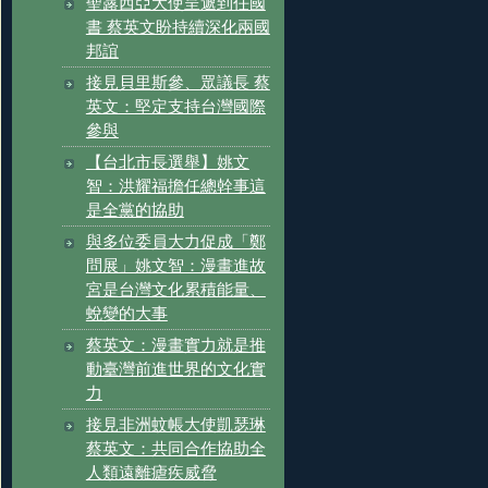
聖露西亞大使呈遞到任國
書 蔡英文盼持續深化兩國
邦誼
接見貝里斯參、眾議長 蔡
英文：堅定支持台灣國際
參與
【台北市長選舉】姚文
智：洪耀福擔任總幹事這
是全黨的協助
與多位委員大力促成「鄭
問展」姚文智：漫畫進故
宮是台灣文化累積能量、
蛻變的大事
蔡英文：漫畫實力就是推
動臺灣前進世界的文化實
力
接見非洲蚊帳大使凱瑟琳
蔡英文：共同合作協助全
人類遠離瘧疾威脅