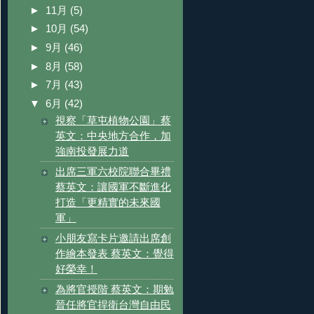
►
11月
(5)
►
10月
(54)
►
9月
(46)
►
8月
(58)
►
7月
(43)
▼
6月
(42)
視察「草屯植物公園」蔡
英文：中央地方合作，加
強南投發展力道
出席三軍六校院聯合畢禮
蔡英文：讓國軍不斷進化
打造「更精實的未來國
軍」
小朋友寫卡片邀請出席創
作繪本發表 蔡英文：覺得
好榮幸！
為將官授階 蔡英文：期勉
晉任將官捍衛台灣自由民