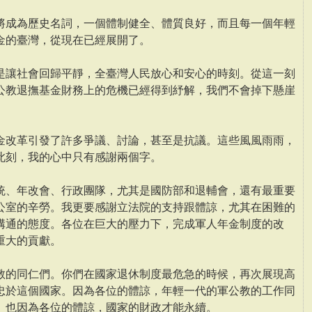
將成為歷史名詞，一個體制健全、體質良好，而且每一個年輕
金的臺灣，從現在已經展開了。
是讓社會回歸平靜，全臺灣人民放心和安心的時刻。從這一刻
公教退撫基金財務上的危機已經得到紓解，我們不會掉下懸崖
金改革引發了許多爭議、討論，甚至是抗議。這些風風雨雨，
此刻，我的心中只有感謝兩個字。
統、年改會、行政團隊，尤其是國防部和退輔會，還有最重要
公室的辛勞。我更要感謝立法院的支持跟體諒，尤其在困難的
溝通的態度。各位在巨大的壓力下，完成軍人年金制度的改
重大的貢獻。
教的同仁們。你們在國家退休制度最危急的時候，再次展現高
忠於這個國家。因為各位的體諒，年輕一代的軍公教的工作同
。也因為各位的體諒，國家的財政才能永續。