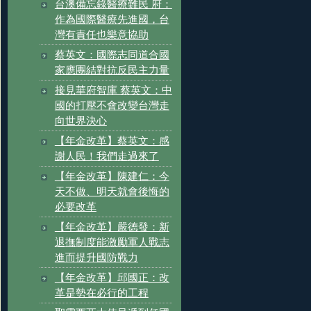
台澳備忘錄醫療難民 府：
作為國際醫療先進國，台
灣有責任也樂意協助
蔡英文：國際志同道合國
家應團結對抗反民主力量
接見華府智庫 蔡英文：中
國的打壓不會改變台灣走
向世界決心
【年金改革】蔡英文：感
謝人民！我們走過來了
【年金改革】陳建仁：今
天不做、明天就會後悔的
必要改革
【年金改革】嚴德發：新
退撫制度能激勵軍人戰志
進而提升國防戰力
【年金改革】邱國正：改
革是勢在必行的工程