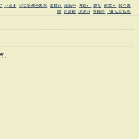
院
,
邱國正
,
軍公教年金改革
,
退輔會
,
國防部
,
陳建仁
,
陳菊
,
蔡英文
,
獨立媒
體
,
賴清德
,
總統府
,
嚴德發
,
IMI 採訪報導
言。