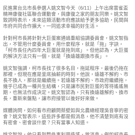
民進黨台北市長參選人姚文智今天（6/11）上午出席雲雀盃
精神康復社區聯合運動會，與康復之家的朋友同樂。姚文智
致詞時表示，未來這類活動市府應該給予更多協助，民間與
市府共同合作擴大，一同追求幸福的好生活。
針對柯市長將針對大巨蛋案通過重組協調委員會，姚文智指
出，不管用什麼委員會，用什麼程序，就是「拖」字訣，
「柯市長任內四年大巨蛋就是拖到底」。但他認為，大巨蛋
的解決方法只有一個，就是「換遠雄跟換市長」。
姚文智強調，柯市長找了很多名目，拖延程序，最後仍拖在
那裡，但現在應是釜底抽薪的時刻。他說，遠雄不解約、市
長不換人，那就是繼續拖。若遠雄不解約、市政府繼續拖，
幾乎已成為一種共生結構，只是讓市民對巨蛋的等待遙遙無
期，也無法作成決定。姚文智認為，只有換遠雄解約、換市
長，重新來盤點，讓市府接管以後好好來做。
媒體詢問，如何看市府顧問蔡壁如與北農總經理吳音寧的密
會？姚文智表示，這些許多都是假消息，他不清楚到底有沒
有密會、密會談什麼？只有當事人知道。
姚文智說，他只看到整件事利用造謠、放消息，例如柯市長