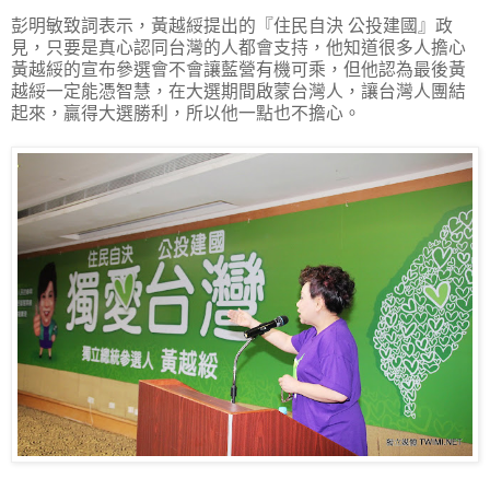
彭明敏致詞表示，黃越綏提出的『住民自決 公投建國』政
見，只要是真心認同台灣的人都會支持，他知道很多人擔心
黃越綏的宣布參選會不會讓藍營有機可乘，但他認為最後黃
越綏一定能憑智慧，在大選期間啟蒙台灣人，讓台灣人團結
起來，贏得大選勝利，所以他一點也不擔心。