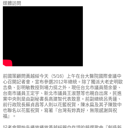
媒體訪問
前國策顧問黃越綏今天（5/16）上午在台大醫院國際會議中
心召開記者會，宣布參選2012年總統。除了獨派大老史明歐
吉桑、彭明敏教授到場力挺之外，現任台北市議員簡余晏、
台南市議員王定宇、新北市議員王淑慧等也親自出席，民進
黨中央則是由副秘書長高建智代表致意。前副總統呂秀蓮、
前行政院長蘇貞昌等人則以花籃祝賀，陳水扁及其子陳致中
也聯名以花藍祝賀，寫著『台灣有妳真好，無限感謝與祝
福』。
記者會開始先播放播放黃越綏親自作詞的競選歌曲『創造新