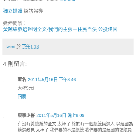
獨立媒體
採訪報導
延伸閱讀：
黃越綏參選聲明全文-我們的主張－住民自決 公投建國
twimi
於
下午1:13
4 則留言:
匿名
2011年5月16日 下午3:46
大杯5元!
回覆
東寧少醫
2011年5月16日 晚上8:09
有沒有黃總統的全文 太棒了 終於有一個總統候選人 以建國為
競選政見 太棒了 我們要的不是總統 我們要的是建國的領航員