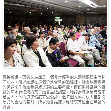
黃越綏說，蔡英文主席是一個非常優秀的人選她跟蔡主席情
同姊妹，所以她想在這個分進合擊的過程裡，她會以民進黨
的民調來作為她參選或退選的主要考量。而如果她當選的話
對於陳水扁總統的案子她會重啟調查，她認為陳水扁總統不
是聖人，他的道德瑕疵可受公評，但每個人的司法人權都必
須受到合理的審判，所以她會讓陳水扁總統有位自己辯護的
機會。