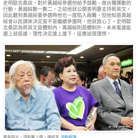
史明歐吉桑說，對於黃越綏參選他給予鼓勵，做台獨運動的
行動，黃越綏數一數二，之前他就公開表明要支持蔡英文，
因此聽到黃越綏要參選時他也一度陷入兩難，但他知道黃越
綏會以民調來決定是不是繼續參選時，他就放心了。史明歐
吉桑認為蔡英文是體制內，黃越綏則是體制外，未來看誰能
選上就挺誰，理性決定誰上誰下，這應該很理想。
更多照片，請點擊上圖，連結至
活動相簿