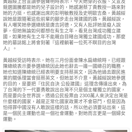
黃越綏上台宣讀參選聲明時表示，今天她穿的衣服、文宣及
競選圖騰都是她的兒子設計的，她感謝蔡丁貴教授一路來對
她的力挺，也感謝出席的彭明敏教授及史明歐吉桑，黃越綏
說她是跟隨著這些前輩的腳步走台灣建國的路。黃越綏說，
有人嘲笑她參選總統是唐吉訶德，又有人批評她是癡人說
夢，但她無論如何都想在有生之年，看見台灣成功獨立建
國，如果她有生之年不能親自目睹台灣獨立建國成功，那麼
她的墓誌銘上將會刻著『這裡躺著一位死不瞑目的台灣
人』。
黃越綏受訪時表示，她在三月份面會陳水扁總統時，已經跟
陳總統表示要參選總統因此她也辭去一邊一國總召的職務，
她也知道陳總統已經表明要支持蔡英文，因為他過去跟民進
黨的關係理當會挺蔡英文，但她並不介意。黃越綏說她參選
的目的，是要把『住民自決 公投建國』這理念傳達出來，為
了台灣的下一代要勇敢說出台灣不只是個主權獨立的國家，
而是要向全世界說，透過公民投票由 2300萬人來決定台灣是
什麼樣的國家，越是正常化國家政黨才不會惡鬥，但是因為
怕得罪中國沒有人敢說這樣的話，所以他必須要站出來，這
是一個民主運動也是一個社會運動，對她而言更是一個婦女
運動。