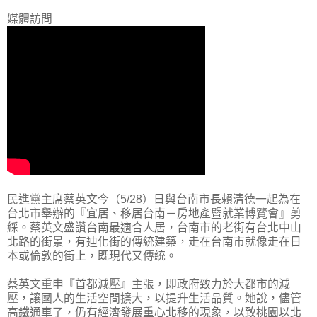
媒體訪問
民進黨主席蔡英文今（5/28）日與台南市長賴清德一起為在
台北市舉辦的『宜居、移居台南－房地產暨就業博覽會』剪
綵。蔡英文盛讚台南最適合人居，台南市的老街有台北中山
北路的街景，有迪化街的傳統建築，走在台南市就像走在日
本或倫敦的街上，既現代又傳統。
蔡英文重申『首都減壓』主張，即政府致力於大都市的減
壓，讓國人的生活空間擴大，以提升生活品質。她說，儘管
高鐵通車了，仍有經濟發展重心北移的現象，以致桃園以北