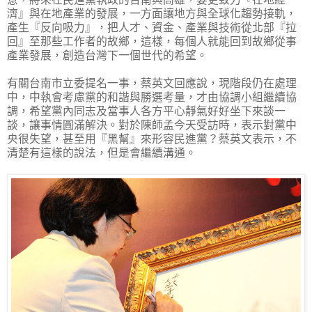
濟』與在地產業的發展，一方面讓地方與全球化趨勢接軌，
產生『反向吸力』，把人才、資金、產業與技術從北部『拉
回』至那些工作者的故鄉，這樣，每個人就能回到故鄉從事
產業發展，創造台灣下一個世代的希望。
有關台南市立委提名一事，蔡英文回應說，現階段仍在處理
中，中執會考慮黨的和諧與勝選考量，才由協調小組繼續協
調，希望黨內同志及當事人各方平心靜氣好好坐下來談一
談，讓事情圓滿解決。對於陳師孟今天受訪時，表示對黨中
央很失望，甚至用『黑幫』來形容民進黨？蔡英文表示，不
清楚有這樣的說法，但是會繼續溝通。