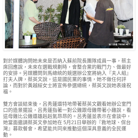
對於媒體詢問她未來是否納入蘇前院長團隊成員一事，蔡主
席回應說，未來在選戰規劃時，會整合黨的戰鬥力、做最好
的安排。另媒體問到馬總統的競選辦公室將納入『夫人組』
打夫人牌，蔡英文說，這是國民黨的事情，她不做任何評
論，而對於黃越綏女士將宣佈參選總統，蔡英文說她表達祝
福。
雙方會談結束後，呂秀蓮還特地帶著蔡英文觀看她辦公室門
口的造景擺設，呂秀蓮指著一對公雞跟母雞帶著小雞說，看
這母雞比公雞還雄赳赳氣昂昂的。呂秀蓮並表示在會談中，
她當面邀請蔡英文參加她在 5月21日舉辦的『救地球、保台
灣』募款餐會，希望能共同來推動這個深具意義的全民運
動。