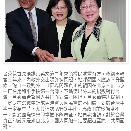
呂秀蓮首先稱讚蔡英文這二年來領導民進黨有方，政黨再輪
替三年來，內政外交出現許多問題，她呼籲國人應該不分藍
綠，砲口一致對外，『因為問題真正的禍因在北京。』北京
一直在用和平手段統一台灣，不斷使出險惡的招數對付台
灣，呂秀蓮希望國人共同面對這些困境。呂秀蓮特別提到，
一定要在選戰中訴求民進黨與國民黨的不同處，對於台灣主
權一定要堅持，尤其這次 WHO 事件，馬政府前後態度不
一，對於國際情勢的掌握不夠周全，她再次強調，對於台灣
真正的威脅是來自北京，國人同胞一定要超越藍綠，共同面
對。