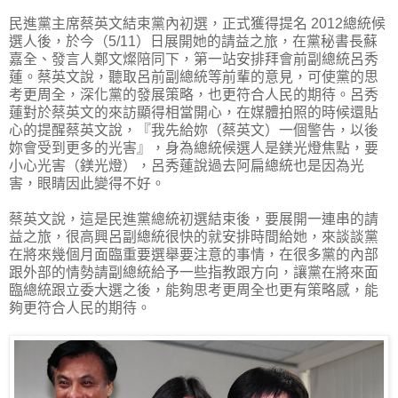
民進黨主席蔡英文結束黨內初選，正式獲得提名 2012總統候
選人後，於今（5/11）日展開她的請益之旅，在黨秘書長蘇
嘉全、發言人鄭文燦陪同下，第一站安排拜會前副總統呂秀
蓮。蔡英文說，聽取呂前副總統等前輩的意見，可使黨的思
考更周全，深化黨的發展策略，也更符合人民的期待。呂秀
蓮對於蔡英文的來訪顯得相當開心，在媒體拍照的時候還貼
心的提醒蔡英文說，『我先給妳（蔡英文）一個警告，以後
妳會受到更多的光害』，身為總統候選人是鎂光燈焦點，要
小心光害（鎂光燈），呂秀蓮說過去阿扁總統也是因為光
害，眼睛因此變得不好。
蔡英文說，這是民進黨總統初選結束後，要展開一連串的請
益之旅，很高興呂副總統很快的就安排時間給她，來談談黨
在將來幾個月面臨重要選舉要注意的事情，在很多黨的內部
跟外部的情勢請副總統給予一些指教跟方向，讓黨在將來面
臨總統跟立委大選之後，能夠思考更周全也更有策略感，能
夠更符合人民的期待。