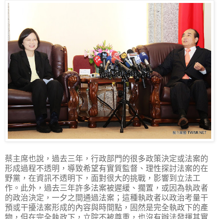
蔡主席也說，過去三年，行政部門的很多政策決定或法案的
形成過程不透明，導致希望有實質監督、理性探討法案的在
野黨，在資訊不透明下，面對很大的挑戰，影響到立法工
作。此外，過去三年許多法案被遲緩、擱置，或因為執政者
的政治決定，一夕之間通過法案；這種執政者以政治考量干
預或干擾法案形成的內容與時間點，固然是完全執政下的產
物，但在完全執政下，立院不被尊重，也沒有辦法發揮其實