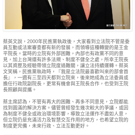
蔡英文說，2000年民進黨執政後，大家看到立法院不管是委
員互動或法案審查都有新的發展，而領導這種轉變的是王金
平院長。當時的立院有外部困難，內部也有政黨不同的意
見，加上台灣還有許多法規、制度不健全之處，所幸王院長
以其資歷及經驗帶領立院度過難關，讓立法持續運轉。蔡英
文笑稱，民進黨執政時，『我是立法院最喜歡叫來的部會首
長』，一週有三至四天都到立院來，後來她成為立法委員或
擔任行政院副院長，更常有機會與王院長合作，也受到王院
長照顧與提攜。
蔡主席認為，不管有再大的困難、再多不同意見，立院都能
找到圓滿的解決方案。儘管曾經發生幾次較大的爭議，或因
為制度不健全或政治環境影響，導致立法運作不盡如人意，
但立院仍是充滿活力及智慧交互作用的地方，也希望立院的
制度更完備，未來行政、立法互動更好。