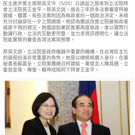
民主進步黨主席蔡英文今（5/20）日請益之旅來到立法院拜
會立法院長王金平。蔡英文說，過去三年許多法案審查時被
遲緩、擱置，有些法案則因為執政者的一個政治決定，未經
充分討論卻在一夕之間通過。她認為應該改進立院被執政者
過度干預的現況，她還說如果民進黨再度執政，會以實際行
動讓行政、立法的互動更完整，並力求資訊透明化，讓立法
院能實質的審查各項法案與預算。
蔡英文說，立法院是政府機器中重要的機構，在台灣民主化
的過程扮演非常重要的角色。她是以總統候選人身分，在黨
秘書長蘇嘉全、立院黨團總召柯建銘、黨發言人陳其邁、立
委翁金珠、陳瑩、賴坤成陪同下拜會王金平。