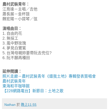
農村武裝青年：
江育達－主唱／吉他
蕭長展－金杯鼓
魏宏陽－小提琴／弦
演唱曲目：
1. 自由的花
2. 無採工
3. 風中野玫瑰
4. 夢見白鷺鷥
5. 台灣母親妳要帶阮去兜位?
6. 阮不願再種田
延伸閱讀：
照片走廊－農村武裝青年《還我土地》專輯發表簽唱會
農村武裝青年
東海和平咖啡館
【228網路電台】新節目：土地之歌
Nathan
於
晚上11:55