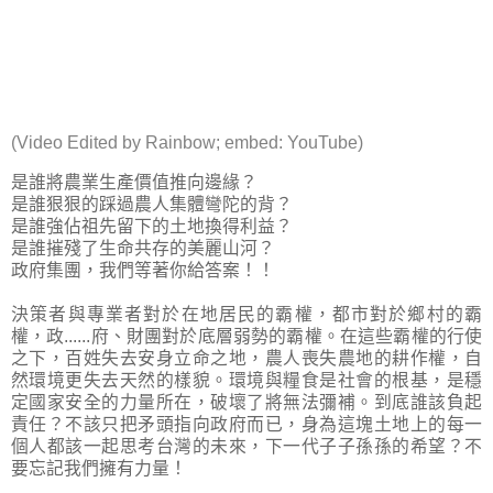
(Video Edited by
Rainbow
; embed:
YouTube
)
是誰將農業生產價值推向邊緣？
是誰狠狠的踩過農人集體彎陀的背？
是誰強佔祖先留下的土地換得利益？
是誰摧殘了生命共存的美麗山河？
政府集團，我們等著你給答案！！
決策者與專業者對於在地居民的霸權，都市對於鄉村的霸
權，政......府、財團對於底層弱勢的霸權。在這些霸權的行使
之下，百姓失去安身立命之地，農人喪失農地的耕作權，自
然環境更失去天然的樣貌。環境與糧食是社會的根基，是穩
定國家安全的力量所在，破壞了將無法彌補。到底誰該負起
責任？不該只把矛頭指向政府而已，身為這塊土地上的每一
個人都該一起思考台灣的未來，下一代子子孫孫的希望？不
要忘記我們擁有力量！