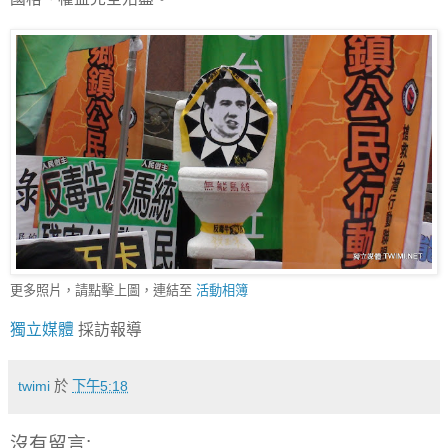
更多照片，請點擊上圖，連結至
活動相簿
獨立媒體
採訪報導
twimi
於
下午5:18
沒有留言: