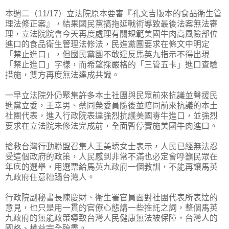
本週二（11/17）立法院原本要審『孔文吉版本的食品衛生管
理法修正案』，結果國民黨搞拖延戰術導致最後法案無法審
理，立法院院會今天再度處理有關規範美國牛肉高風險部位
進口的食品衛生管理法修法，民進黨團要求在條文中明定
「禁止進口」，但國民黨團不敢違反馬英九指示不得出現
「禁止進口」字樣，而希望採嚴格的「三管五卡」進口查驗
措施，雙方再度無法達成共識。
一早立法院外仍聚集許多本土社團與民眾前來抗議並聲援民
進黨立委，王幸男、蔡同榮委員隨後並陪同前來抗議的本土
社團代表，進入行政院表達強烈抗議美國毒牛進口，並強烈
要求在立法院未修法完成前，全面暫停實施美國牛肉進口。
搶救台灣行動聯盟召集人王美琇女士表示，人民已經無法忍
受這個政府的政策，人民感到非常不滿也必定會呼籲民眾在
年底的選舉，用選票給馬英九政府一個教訓，不能再讓馬英
九政府任意糟蹋台灣人。
行政院副秘書長陳慶財、衛生署官員面對社團代表所表達的
意見，也只是用一貫的官僚心態講一些推託之詞，整個馬英
九政府的無能政策導致台灣人民健康無法被保障，台灣人的
國格、權益完全殆盡。