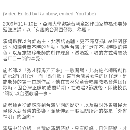
(Video Edited by
Rainbow
; embed:
YouTube
)
2009年11月10日，亞洲大學邀請台灣童謠作曲家施福珍老師
蒞臨演講，以「有趣的台灣囝仔歌」為題。
演講過程以台語為主、北京話為輔，更不時穿插Live唱囝仔
歌、和聽者間不時的互動，說明台灣囝仔歌在不同時期的特
色，以及施福珍老師的創作理念，透過說、唱的方式帶給聽
者耳目一新的享受。
施老師以「秀才騎馬弄弄來」一歌開場，此為施老師所創作
的第2首囝仔歌，而「點仔膠」這首台灣最著名的囝仔歌，是
施老師的第一首創作品，他在雲林兒童合唱團教唱台灣囝仔
歌時，因台灣正處於戒嚴時期，在教唱2節課後，即被校長
“關切”以台語教唱一事。
施老師更從戒嚴談到台灣早期的歷史，以及探討外省難民大
量移入對台灣的影響，並延伸到一般民間所拜的都是「外省
神明」的面向。
演講中並介紹，台灣於清朝時期，只有唸謠；日治時期，才