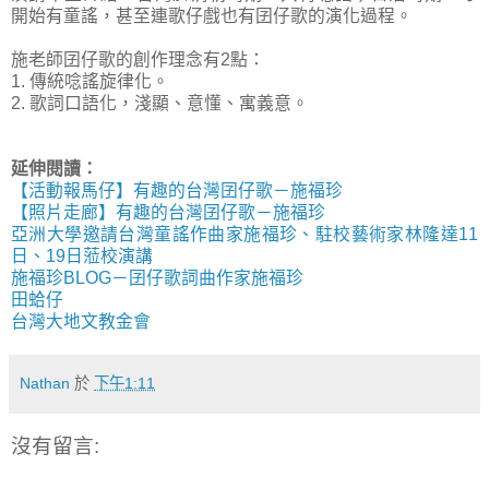
開始有童謠，甚至連歌仔戲也有囝仔歌的演化過程。
施老師囝仔歌的創作理念有2點：
1. 傳統唸謠旋律化。
2. 歌詞口語化，淺顯、意懂、寓義意。
延伸閱讀：
【活動報馬仔】有趣的台灣囝仔歌－施福珍
【照片走廊】有趣的台灣囝仔歌－施福珍
亞洲大學邀請台灣童謠作曲家施福珍、駐校藝術家林隆達11
日、19日蒞校演講
施福珍BLOG－囝仔歌詞曲作家施福珍
田蛤仔
台灣大地文教金會
Nathan
於
下午1:11
沒有留言: