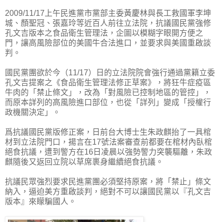
2009/11/17上午民進黨市黨部主委黃慶林與長工救國軍李坤
城、顏聖冠、張嘉玲等近百人前往立法院，抗議國民黨強修
孔文吉版本之食品衛生管理法，企圖以模糊字眼開方便之
門，讓高風險部位的美國牛合法進口，並要求與美國重啟談
判。
國民黨團欲於今（11/17）日的立法院院會強行通過黨籍立委
孔文吉提案之《食品衛生管理法修正草案》，將狂牛症疫區
牛肉的「禁止條文」，改為「對風險已控制地區的管控」，
而原本詳列的高風險進口部位，也從「詳列」變成「授權行
政機關決定」。
爲抗議國民黨版修正案，日前台大博士生朱政麒抬了一具棺
材到立法院門口，揚言在17號法案審查前都要在棺材內臥棺
絕食抗議，遭到警方在16日凌晨以強勢警力突襲驅離，朱政
麒隨後又返回立院以草席裹身繼續絕食抗議。
抗議民眾強烈要求民進黨團必須堅持原案，將「禁止」條文
納入，逼迫美方重啟談判，絕對不可以讓國民黨以『孔文吉
版本』來矇騙國人。