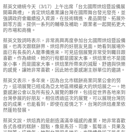
蔡英文總統今天（3/17）上午出席「台北國際烘焙暨設備展
開幕典禮」，肯定烘焙產業讓台灣在國際舞台發光發亮，並
強調政府會繼續投入資源，在技術精進、產品開發、拓展外
銷等方面，提供一系列的輔導及補助，跟業者一起開拓更大
的市場和商機。
蔡英文致詞時表示，非常高興再度參加台北國際烘焙暨設備
展，也再次跟糕餅界、烘焙界的好朋友見面。她看到展場外
面已有長長的人龍準備進來，可見這個展覽非常受到矚目跟
喜歡。作為總統，她的行程都是國家大事，烘焙業也不是國
家小事，而是國家大事。烘焙業所帶來的減壓、舒適與快樂
的感覺，讓她非常喜歡，因此她也要感謝主辦單位的邀請。
蔡英文表示，多年來，因為台北市糕餅商業同業公會的努
力，這項展覽已經成為亞太地區規模最大的烘焙展之一。她
要感謝公會以及所有投入展覽的夥伴，包括從世界各地來到
台灣參展的好朋友，相信透過這次的展覽，可以展現台灣防
疫的成果，也能看到，即使在疫情之下，台灣的烘焙產業依
然蓬勃發展。
蔡英文說，烘焙真的是創造滿滿幸福感的產業，她非常喜歡
各式各樣的糕餅、甜點，像是馬芬、司康、藍莓派、貝果及