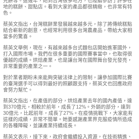
光餅等。這幾年，她到台灣很多地方，也陸續參訪了許多在
地的糕餅、甜點店。看到大家的產品都很精緻，也非常有特
色。
蔡英文指出，台灣糕餅業發展越來越多元，除了將傳統糕點
結合嶄新的創意，也經常利用很多台灣農產品，帶給大家相
當多的驚喜。
蔡英文舉例，現在，有越來越多台式麵包店開始進軍國外，
打入國際市場。我們在很多重要的國際賽事當中，也取得很
優越的成績。烘焙產業，也是讓台灣在國際舞台發光發亮，
非常重要的產業之一。
對於業者期盼未來能夠突破法律上的限制，讓參加國際比賽
的臺灣選手可以得到最好的照顧跟支持，蔡英文也回應政府
會努力幫忙。
蔡英文指出，在產值的部分，烘焙產業去年的國內產值，達
到370億元，相較於前年，成長了12%。外銷的部分，達到
30億元，比起前年，成長了27%。在疫情挑戰下，大家能有
這樣的成績，非常不簡單。她要感謝產業界克服疫情所造成
的各種障礙，並讓產業持續成長。
蔡英文表示，接下來，政府會繼續投入資源，在技術精進、