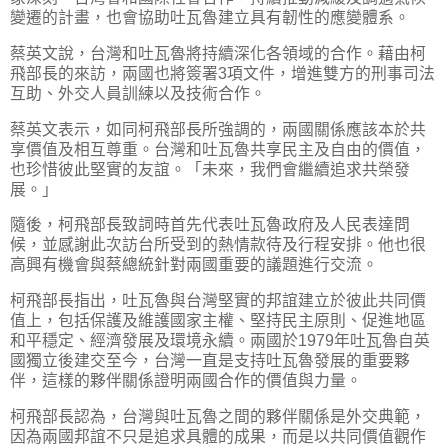
變遷的計畫，也會協助吐瓦魯建立具有韌性的應變體系。
蔡英文說，台灣和吐瓦魯將持續深化各領域的合作。藉由柯
飛部長的來訪，兩國也將簽署3項文件，增進雙方的刑事司法
互助、外交人員訓練以及技術合作。
蔡英文表示，如同柯飛部長所強調的，兩國關係應該本於共
享價值及相互尊重。台灣和吐瓦魯共享民主及自由的價值，
也珍惜彼此堅實的友誼。「未來，我們會繼續追求共榮發
展。」
隨後，柯飛部長致詞時首先代表吐瓦魯政府及人民表達問
候，並感謝此次訪台所受到的熱情款待及行程安排。他也很
高興有機會與蔡總統針對兩國重要的議題進行交流。
柯飛部長指出，吐瓦魯與台灣堅實的邦誼建立於彼此共同價
值上，包括保護及維護國家主權、堅持民主原則、促進地區
和平穩定、經濟發展及環境永續。兩國於1979年吐瓦魯自英
國獨立後建交至今，台灣一直是支持吐瓦魯發展的重要夥
伴，這樣的夥伴關係證明兩國合作的價值與力量。
柯飛部長認為，台灣與吐瓦魯之間的夥伴關係是外交典範，
因為兩國邦誼不只是追求具體的成果，而是以共同價值觀作