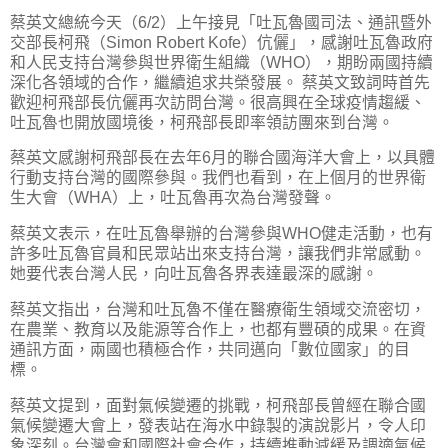
蔡英文總統今天（6/2）上午接見「吐瓦魯國司法、通訊暨外
交部長柯飛（Simon Robert Kofe）伉儷」，感謝吐瓦魯政府
和人民支持台灣參與世界衛生組織（WHO），期盼兩國持續
深化各領域的合作，繼續追求共榮發展。 蔡英文致詞時首先
歡迎柯飛部長伉儷再次訪問台灣。很高興在全球疫情趨緩、
吐瓦魯也開放國境後，柯飛部長即率領訪團來到台灣。
蔡英文感謝柯飛部長在去年6月的聯合國海洋大會上，以具體
行動支持台灣的國際參與。我們也看到，在上個月的世界衛
生大會（WHA）上，吐瓦魯再次為台灣發聲。
蔡英文表示，在吐瓦魯舉辦的台灣參與WHO健走活動，也有
許多吐瓦魯官員和民眾站出來支持台灣，讓我們非常感動。
她要代表台灣人民，向吐瓦魯各界表達最深的感謝。
蔡英文指出，台灣和吐瓦魯不僅在醫療衛生領域交流密切，
在農業、教育以及能源等合作上，也都有豐碩的成果。在資
通訊方面，兩國也積極合作，共同邁向「數位國家」的目
標。
蔡英文提到，面對氣候變遷的挑戰，柯飛部長曾經在聯合國
氣候變遷大會上，發表站在海水中錄製的演說影片，令人印
象深刻。台灣會和國際社會合作，持續推動減緩及調適氣候