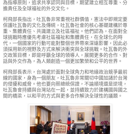
為指導原則，追求共享認同與目標，期望建立相互尊重、分
擔責任及全球福祉的外交文化。
柯飛部長指出，吐瓦魯非常重視社群價值，憲法中即規定要
保護吐瓦魯的文化及傳統，吐瓦魯社會的核心基礎建構於尊
重、集體責任、共識建立及社區福祉。他們認為，在面對全
球挑戰時應優先考慮社區福祉和集體責任，在全球化的時
代，一個國家的行動可能對整個世界帶來深遠影響，因此必
須採用新的視野及方式來解決衝突與全球挑戰。吐瓦魯的外
交政策目標，即是呼籲全球的領導人，展開更多的合作、對
話與外交作為，為人類創造一個更加繁榮和公平的世界。
柯飛部長表示，台灣處於面對全球角力和地緣政治競爭最前
線的國家，身為一個朋友，吐瓦魯非常關切中國加諸於台灣
的侵擾和威脅。他也要向蔡總統保證，不論順境還是逆境，
吐瓦魯會持續與台灣站在一起，並持續致力於建構國與國之
間的橋梁，以和平的方式與更多合作解決全球性的議題。