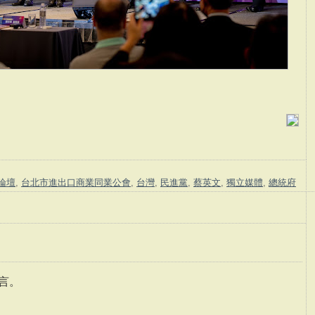
貿論壇
,
台北市進出口商業同業公會
,
台灣
,
民進黨
,
蔡英文
,
獨立媒體
,
總統府
言。