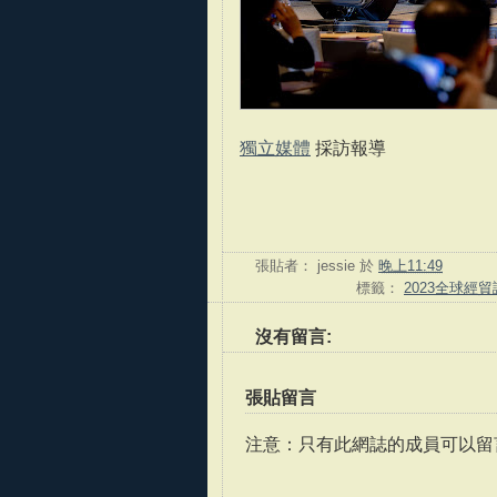
獨立媒體
採訪報導
張貼者：
jessie
於
晚上11:49
標籤：
2023全球經
沒有留言:
張貼留言
注意：只有此網誌的成員可以留