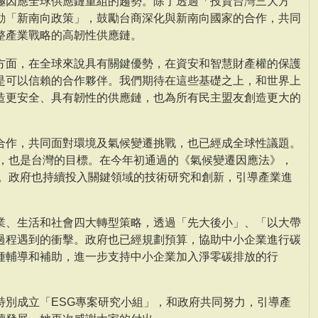
極因應全球供應鏈重組的趨勢。除了透過「投資台灣三大方
動「新南向政策」，鼓勵台商深化與新南向國家的合作，共同
整產業戰略的高韌性供應鏈。
方面，在全球來說具有關鍵優勢，在資安和智慧財產權的保護
是可以信賴的合作夥伴。我們期待在這些基礎之上，和世界上
造更安全、具有韌性的供應鏈，也為所有民主盟友創造更大的
合作，共同面對環境及氣候變遷挑戰，也已經成全球性議題。
標，也是台灣的目標。在今年初通過的《氣候變遷因應法》，
標。政府也持續投入關鍵領域的技術研究和創新，引導產業進
業、生活和社會四大轉型策略，透過「先大後小」、「以大帶
過程遇到的衝擊。政府也已經規劃預算，協助中小企業進行碳
種輔導和補助，進一步支持中小企業加入淨零碳排放的行
特別成立「ESG專案研究小組」，和政府共同努力，引導產