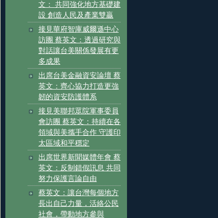
文： 共同強化地方基礎建
設 創造人民及產業雙贏
接見華府智庫威爾遜中心
訪團 蔡英文：透過研究與
對話讓台美關係發展有更
多成果
出席台美金融資安論壇 蔡
英文：齊心協力打造更強
韌的資安防護體系
接見美聯邦眾院軍事委員
會訪團 蔡英文：持續在各
領域與美攜手合作 守護印
太區域和平穩定
出席世界新聞媒體年會 蔡
英文：反制錯假訊息 共同
努力保護言論自由
蔡英文：讓台灣每個地方
長出自己力量，活絡公民
社會，帶動地方參與