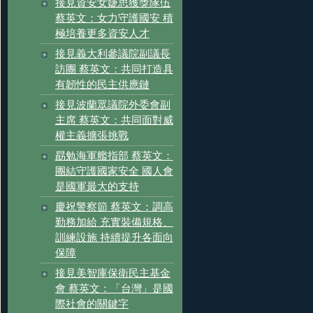
接見資安女婕思獲獎隊伍
蔡英文：女力守護國安 積
極培養更多資安人才
接見義大利參議院副議長
訪團 蔡英文：共同打造具
有韌性的民主供應鏈
接見波蘭眾議院外委會副
主席 蔡英文：共同面對威
權主義擴張挑戰
勗勉海軍艦指部 蔡英文：
團結守護國家安全 國人會
是國軍最大的支持
慶祝警察節 蔡英文：調高
勤務加給 充實裝備規格、
訓練設施 持續提升各面向
保障
接見美智庫保衛民主基金
會 蔡英文：「台灣」是國
際社會的關鍵字