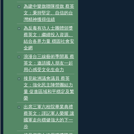
為建中樂旗聯隊授旗 蔡英
文：秉持堅定、自信的台
灣精神獲得佳績
為反毒有功人士團體頒獎
蔡英文：繼續投入資源、
結合各界力量 穩固社會安
全網
浪漫台三線藝術季開幕 蔡
英文：邀請國人朋友一起
用心感受文化生命力
接見歐洲議會議員 蔡英
文：強化民主陣營團結力
量 促進區域和平穩定及繁
榮
出席三軍六校院畢業典禮
蔡英文：謹記軍人榮耀 讓
國軍走向穩健強大的下一
步