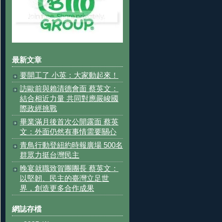
最新文章
要開工了 小英：大家動起來！
訪歐前與賴清德會面 蔡英文：
結合相近力量 共同對應嚴峻國
際政經挑戰
畢業滿月後首次公開露面 蔡英
文：外面仍然有事情需要關心
青鳥行動登紐約時報廣場 500名
群眾力挺台灣民主
晚宴就職致賀團團長 蔡英文：
以堅韌、民主的臺灣立足世
界，創造更多合作成果
網誌存檔