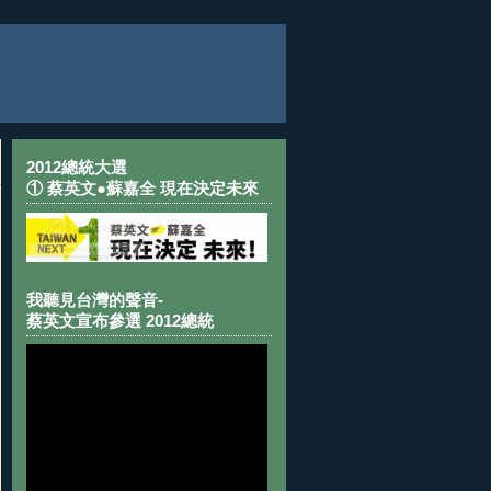
2012總統大選
① 蔡英文●蘇嘉全 現在決定未來
我聽見台灣的聲音-
蔡英文宣布參選 2012總統