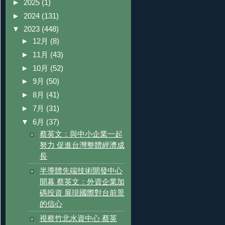
►
2025
(1)
►
2024
(131)
▼
2023
(448)
►
12月
(8)
►
11月
(43)
►
10月
(52)
►
9月
(50)
►
8月
(41)
►
7月
(31)
▼
6月
(37)
蔡英文：與中小企業一起
努力 促進台灣整體經濟成
長
半導體先端技術開發中心
開幕 蔡英文：外資企業加
碼投資 展現國際對台前景
的信心
視察竹北水資中心 蔡英