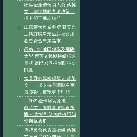
出席全產總會員大會 蔡英
文：繼續推動各項政策，
提升勞工朋友權益
出席警大畢業典禮 蔡英文
三期許盼畢業生對社會服
務更符合民眾需求
勗勉北部地區部隊及國防
大學 蔡英文勉勵持續精進
自我 為國家厚植國防科研
能量
接見愛心媽媽得獎人 蔡英
文：一起支持身障朋友克
服障礙，實現更多理想
「2023全球經貿論壇」
蔡英文：面對全球經貿挑
戰 推動特別條例積極照顧
受衝擊族群
為特奧會代表團授旗 蔡英
文盼選手在特奧舞台上享