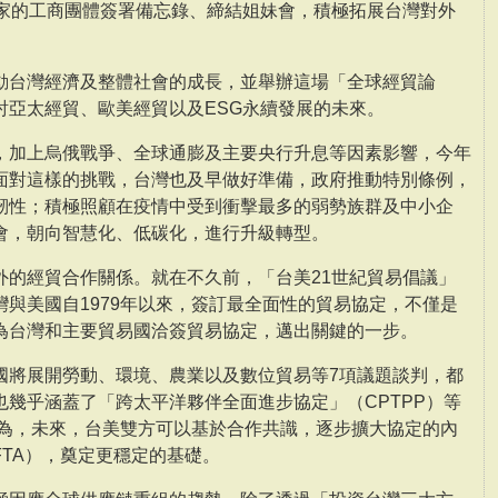
國家的工商團體簽署備忘錄、締結姐妹會，積極拓展台灣對外
動台灣經濟及整體社會的成長，並舉辦這場「全球經貿論
討亞太經貿、歐美經貿以及ESG永續發展的未來。
，加上烏俄戰爭、全球通膨及主要央行升息等因素影響，今年
面對這樣的挑戰，台灣也及早做好準備，政府推動特別條例，
韌性；積極照顧在疫情中受到衝擊最多的弱勢族群及中小企
會，朝向智慧化、低碳化，進行升級轉型。
外的經貿合作關係。就在不久前，「台美21世紀貿易倡議」
與美國自1979年以來，簽訂最全面性的貿易協定，不僅是
為台灣和主要貿易國洽簽貿易協定，邁出關鍵的一步。
國將展開勞動、環境、農業以及數位貿易等7項議題談判，都
幾乎涵蓋了「跨太平洋夥伴全面進步協定」（CPTPP）等
認為，未來，台美雙方可以基於合作共識，逐步擴大協定的內
TA），奠定更穩定的基礎。