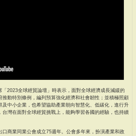
出席「2023全球經貿論壇」時表示，面對全球經濟成長減緩的
府推動特別條例，編列預算強化經濟和社會韌性；並積極照顧
群及中小企業，也希望協助產業朝向智慧化、低碳化，進行升
，台灣在面對全球經貿挑戰上，能夠學習各國的經驗，也持續
出口商業同業公會成立75週年。公會多年來，扮演產業和政