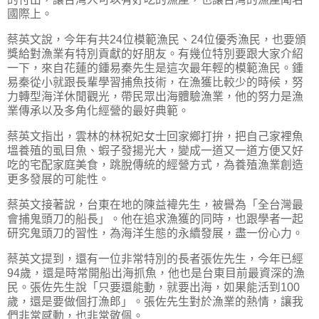
國際上。
蔡英文說，今年有共24位模範漁民、24位優秀漁民，也要頒
獎給對漁業有特別貢獻的好朋友。有幾位特別要跟大家介紹
一下，來自花蓮的鍾易秦先生是這次最年輕的模範漁民。鍾
易秦從小就跟長輩學習捕魚技術，在漁獲比較少的時候，努
力轉型海洋休閒觀光，帶民眾出海體驗漁業，他的努力是漁
業傳承以及多角化經營的最好典範。
蔡英文指出，雲林的林祝妃女士回家鄉打拚，把自己家裡魚
塭養殖的虱目魚、蝦子發揚光大，變成一道又一道方便又好
吃的宅配家庭美食，跳脫傳統的經營方式，為養殖漁業創造
更多發展的可能性。
蔡英文接著說，台東在地的陳益褘先生，被譽為「全台灣最
會捕鬼頭刀的船長」。他在追求漁獲的同時，也跟學者一起
研究鬼頭刀的習性，為海洋生態的永續發展，盡一份心力。
蔡英文提到，還有一位非常特別的長者張佐先生，今年已經
94歲，還是時常開船出海抓魚，他也是台東目前最資深的漁
民。張佐先生說「只要還能動，就要出海，如果能活到100
歲，還是要做個打漁郎」。張佐先生對於漁業的熱情，讓我
們非常感動，也非常敬佩。