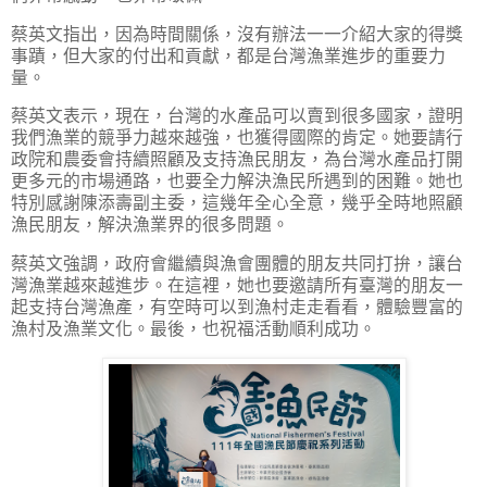
蔡英文指出，因為時間關係，沒有辦法一一介紹大家的得獎
事蹟，但大家的付出和貢獻，都是台灣漁業進步的重要力
量。
蔡英文表示，現在，台灣的水產品可以賣到很多國家，證明
我們漁業的競爭力越來越強，也獲得國際的肯定。她要請行
政院和農委會持續照顧及支持漁民朋友，為台灣水產品打開
更多元的市場通路，也要全力解決漁民所遇到的困難。她也
特別感謝陳添壽副主委，這幾年全心全意，幾乎全時地照顧
漁民朋友，解決漁業界的很多問題。
蔡英文強調，政府會繼續與漁會團體的朋友共同打拚，讓台
灣漁業越來越進步。在這裡，她也要邀請所有臺灣的朋友一
起支持台灣漁產，有空時可以到漁村走走看看，體驗豐富的
漁村及漁業文化。最後，也祝福活動順利成功。