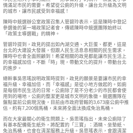
情滿足市民的需要。希望從公廁的升級，讓台北升級為文明
的城市，讓市民感受到幸福感！
陳時中競選辦公室政策召集人管碧玲表示，這是陳時中登記
參選後的第一場政策記者會，傳遞陳時中競選團隊始終以
「政策主導選戰」的精神。
管碧玲提到，政見的提出如內湖交通、大巨蛋、都更，這是
台北的大建設大發展，但跟人民生活息息相關的民生需求，
陳時中也會全面照顧到！希望相關的政見都能讓市民生活上
的幸福感加倍，不斷「時」現，帶動文化的提升，帶動台北
的進步。
總幹事吳思瑤說明政策時提到，政見的願景是要讓市民的幸
福升級、幸福加倍，而「幸福感」是從小地方做起的。如廁
是每個市民生活的日常，公廁除了是不分老少的市民都會使
用到的場地，公廁的整潔更是城市文明的象徵。競選團隊在
盤點當前公廁現況後，目前由市政府管轄的3,673座公廁中推
估，約有7,200個馬桶，未來將全面汰換成免治馬桶。
而在大家最關心的衛生問題上，吳思瑤指出，未來公廁除了
有基本配備衛生紙外，將配置的「三寶」：酒精、坐墊紙、
免治馬桶，也會在清潔服務上升級。吳思瑤表示，會跟清潔