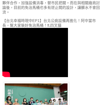
夥伴合作，加強設備消毒，替市民把關。而在與相關廠商討
論後，目前的免治馬桶也多有逆止閥的設計，讓髒水不會回
流。
【台北幸福時現中EP1】台北公廁設備再進化！阿中當市
長，幫大家裝好免治馬桶！ft.四叉貓