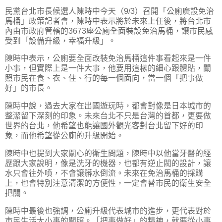
民黨台北市長候選人陳時中今天（9/3）召開「公廁廣設免治
馬桶」政策記者會，陳時中表示將於未來上任後，將台北市
內由市政府管轄的3673座公廁全面裝設免治馬桶，讓市民感
受到「設備升級，幸福升級」。
陳時中表示，公廁要全面改裝免治馬桶這件事看起來是一件
小事，但實際上是一件大事，他要用這樣的細心跟體貼，關
照市民在食、衣、住、行的每一個面向，當一個「把事做
好」的市長。
陳時中說，過去大家在出國遊玩時，都會對像是日本城市的
整潔留下深刻的印象。未來台北不只是台灣的首都，更要做
世界的台北，他希望也能讓國外觀光客對台北留下好的印
象，而他希望從公廁的升級開始。
陳時中也提到大家關心的衛生問題，陳時中以他當牙醫的經
歷跟大家說明，像是洗牙的機器，也都有逆止閥的設計，讓
水只會往外噴，不會讓髒水倒流。未來在免治馬桶的採購
上，也會特別注意清潔的方便性，一定會替市民的衛生安全
把關。
陳時中最後也強調，公廁升級代表城市的進步，更代表對於
市民生活大小事的關照。「把事做好」的精神，就要從小事