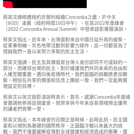
蔡英文總統應紐約非營利組織Concordia之邀，於今天
（9/20）凌晨（紐約時間19日中午），在其2022年度峰會
（2022 Concordia Annual Summit）中發表錄影專題演說。
蔡英文指出，近年來，台灣面對來自中國日益升高的威脅，
從軍事恫嚇、灰色地帶活動到影響力操作，這一切都是為了
侵蝕我們一直以來努力爭取的民主生活。
蔡英文強調，民主及其價值是台灣人身份認同不可或缺的一
部分，而確保台灣的民主，對於維護我們共同未來的自由和
人權至關重要。邁向後疫情時代，我們面臨的挑戰將更加艱
鉅，相信在共享的價值和信念上團結一致，我們一定能夠實
現設定的目標。
蔡英文以英文錄影演說時表示，首先，感謝Concordia年度峰
會邀請她參與這個盛會，很榮幸與今年來自各領域傑出優秀
的講者們齊聚一堂。
蔡英文指出，本年峰會的召開正是時候，此時此刻，民主國
家和以規則為基礎的國際秩序，正面臨冷戰以來最大的挑
戰。我們不僅要緩解疫情對全球健康和經濟造成的衝擊，還