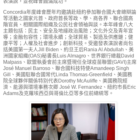
表演說，並祝峰會圓滿成功。
Concordia年度峰會歷年均邀請赴紐約參加聯合國大會總辯論
等活動之國家元首、政府首長等政、學、商各界、聯合國高
階官員、相關國際組織及公民社會領袖與談。本年峰會八大
主題包括：民主、安全及地緣政治風險；文化外交及青年宣
導；金融包容性；環境永續；全球貿易、製造及供應鏈；健
康平等；人權及社會進步；創新科技。受邀發表演說者尚包
括美國第一夫人Jill Biden、約旦王后Rania Al Abdullah、美
洲國家組織(OAS)秘書長Luis Almagro、世界銀行總裁David
Malpass、歐盟執委會前主席暨現任全球疫苗聯盟(GAVI)主席
José Manuel Barroso、聯合國科技特使Amandeep Singh
Gill、美國駐聯合國常代Linda Thomas-Greenfield、美國務
院全球夥伴關係特别代表Dorothy McAuliffe、美國務院經
濟、能源與環境事務次卿 José W. Fernandez、紐約市長Eric
Adams及克羅埃西亞與哥倫比亞等多位前總統等。