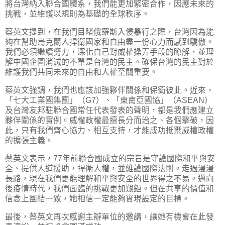
將台灣納入聯合國體系，我們能更加緊密合作，因應未來的
挑戰，並維護以規則為基礎的全球秩序。
蔡英文提到，在我們目睹俄羅斯入侵暴行之際，台灣因為能
夠在幫助烏克蘭人捍衛國家和自由盡一份心力而感到驕傲。
我們必須繼續努力，深化自己對威權操弄手段的瞭解，並理
解中國企圖消滅的不單是台灣的民主。確保台灣的民主對於
維護我們共同未來的自由和人權至關重要。
蔡英文強調，我們也應該加強夥伴關係和保衛彼此。近來，
「七大工業國集團」（G7）、「東南亞國協」（ASEAN）
及台灣友邦駐聯合國常任代表發表的聲明，都是我們應建立
夥伴關係的實例。威權政權最擅長分而治之、各個擊破，因
此，只有我們齊心協力、相互支持，才能成功抵禦威權政權
的擴張主義。
蔡英文表示，77年前聯合國成立的宗旨是守護國際和平與安
全、提供人道援助，捍衛人權，並維護國際法則。走過漫漫
長路，現在我們更能理解和平與安全的世界得之不易。邁向
後疫情時代，我們面臨的挑戰更加艱鉅。但在共享的價值和
信念上團結一致，她相信一定能夠實現設定的目標。
最後，蔡英文再次感謝主辦單位的邀請，讓她有機會在此發