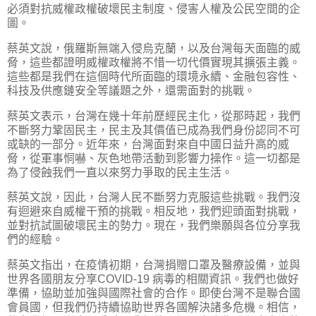
必須對抗威權政權破壞民主制度、侵害人權及公民空間的企
圖。
蔡英文說，俄羅斯無端入侵烏克蘭，以及台灣每天面臨的威
脅，這些都證明威權政權將不惜一切代價實現其擴張主義。
這些都是我們在這個時代所面臨的環境永續、金融包容性、
科技及供應鏈安全等議題之外，還需面對的挑戰。
蔡英文表示，台灣在幾十年前歷經民主化，從那時起，我們
不斷努力鞏固民主，民主及其價值已成為我們身份認同不可
或缺的一部分。近年來，台灣面對來自中國日益升高的威
脅，從軍事恫嚇、灰色地帶活動到影響力操作。這一切都是
為了侵蝕我們一直以來努力爭取的民主生活。
蔡英文說，因此，台灣人民不斷努力克服這些挑戰。我們沒
有迴避來自威權干預的挑戰。相反地，我們迎頭面對挑戰，
並對抗試圖破壞民主的勢力。現在，我們樂願與各位分享我
們的經驗。
蔡英文指出，在疫情初期，台灣捐贈口罩及醫療設備，並與
世界各國朋友分享COVID-19 病毒的相關資訊。我們也做好
準備，協助並加強與國際社會的合作。即使台灣不是聯合國
會員國，但我們仍持續協助世界各國解決諸多危機。相信，