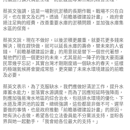
蔡英文強調，這是一場對抗淤積的長期作戰。戰場不只在白
河，也在曾文及石門。透過「前瞻基礎建設計畫」，政府會
挹注足夠的經費，改善重要水庫的淤積問題，並加強水庫集
水區的保育。
蔡英文說，現在不做好，以後淤積更嚴重，就要花更多錢來
解決；現在趕快做，就可以延長水庫的壽命，替未來的人省
錢。「前瞻基礎建設計畫」的用意就是替下一個世代著想，
幫他們打造一個更好的未來。尤其是前一陣子的強大豪雨讓
民眾幾乎忘記，其實台灣才剛剛度過一個缺水的春天。這樣
的極端氣候將會變成常態，更突顯了未來水環境建設的前瞻
及必要。
蔡英文表示，為了克服缺水，我們應做好清淤工作，提升水
庫蓄水能力，並落實水源調度。而為了因應短延時強降雨，
則應加強易淹水地區的綜合治水，包括排水環境的優化、下
水道及滯洪池的設置。總統強調，這些都是非做不可、遲早
要做的事情，也是政府推動「前瞻基礎建設計畫」的原因。
她有決心去做，希望各位立法委員能不分黨派支持，並盼各
界與她一起動手，「我會給各位最大的支持。」