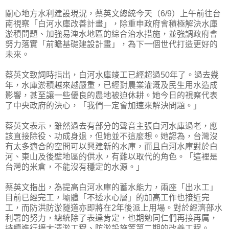
關心地方水利建設現況，蔡英文總統今天（6/9）上午前往台
南視察「白河水庫改善計畫」，除重申政府會積極解決水庫
淤積問題、加強易淹水地區的綜合治水措施，並強調政府會
努力落實「前瞻基礎建設計畫」，為下一個世代打造更好的
未來。
蔡英文致詞時指出，白河水庫竣工已經超過50年了。過去幾
年，水庫淤積越來越嚴重，已經對農業灌溉及民生用水造成
影響，甚至讓一些優良的農地被迫休耕。她今日的視察代表
了中央政府的決心，「我們一定會加速來解決問題。」
蔡英文表示，雖然過去有部分的聲音主張白河水庫過老，應
該直接除役、功成身退，但她並不這麼想。她認為，台灣沒
有太多適合的空間可以興建新的水庫，而且白河水庫對於白
河、東山及後壁地區的供水，有難以取代的角色。「這裡是
台灣的米倉，不能沒有穩定的水源。」
蔡英文指出，為提高白河水庫的蓄水能力，兩座「出水工」
目前已經完工，壩體「不透水心層」的加高工作也接近完
工，而防洪防淤隧道亦即將在2年後派上用場。對於經濟部水
利署的努力，總統除了表達肯定，也期勉同仁們再接再厲，
持續進行擴大清淤工程、防淤設施等第二期的改善工程。