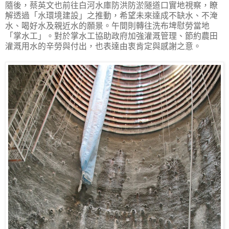
隨後，蔡英文也前往白河水庫防洪防淤隧道口實地視察，瞭
解透過「水環境建設」之推動，希望未來達成不缺水、不淹
水、喝好水及親近水的願景。午間則轉往洗布埤慰勞當地
「掌水工」。對於掌水工協助政府加強灌溉管理、節約農田
灌溉用水的辛勞與付出，也表達由衷肯定與感謝之意。