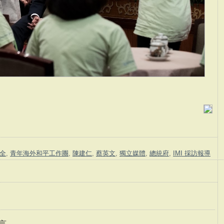
全
,
青年海外和平工作團
,
陳建仁
,
蔡英文
,
獨立媒體
,
總統府
,
IMI 採訪報導
言。