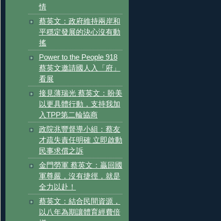
情
蔡英文：政府維持兩岸和
平穩定發展的決心沒有動
搖
Power to the People 918
蔡英文邀請國人入「府」
看展
接見薄瑞光 蔡英文：盼美
以更具體行動，支持我加
入TPP第二輪協商
政院兆豐督導小組：蔡友
才疏失責任明確 立即啟動
民事求償之訴
金門勞軍 蔡英文：贏回國
軍尊嚴，沒有捷徑，就是
全力以赴！
蔡英文：結合民間資源，
以八年為期讓體育經費倍