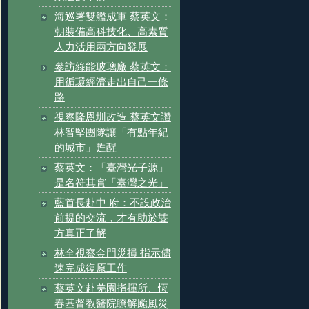
海巡署雙艦成軍 蔡英文：
朝裝備高科技化、高素質
人力活用兩方向發展
參訪綠能玻璃廠 蔡英文：
用循環經濟走出自己一條
路
視察隆恩圳改造 蔡英文讚
林智堅團隊讓「有點年紀
的城市」甦醒
蔡英文：「臺灣光子源」
是名符其實「臺灣之光」
藍首長赴中 府：不設政治
前提的交流，才有助於雙
方真正了解
林全視察金門災損 指示儘
速完成復原工作
蔡英文赴羌園指揮所、恆
春基督教醫院瞭解颱風災