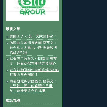
最新文章
要開工了 小英：大家動起來！
訪歐前與賴清德會面 蔡英文：
結合相近力量 共同對應嚴峻國
際政經挑戰
畢業滿月後首次公開露面 蔡英
文：外面仍然有事情需要關心
青鳥行動登紐約時報廣場 500名
群眾力挺台灣民主
晚宴就職致賀團團長 蔡英文：
以堅韌、民主的臺灣立足世
界，創造更多合作成果
網誌存檔