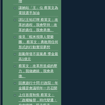
增
讓她站「王」位 蔡英文為
電競選手加油
謹記王拓叮嚀 蔡英文：改
革的過程，我會堅持；改
革的責任，我會承擔。
接見「蝦米視障人聲樂
團」 蔡英文：勇敢用任何
形式的行動實現夢想
鼓勵舉發不當黨產 獎金最
高1億元
蔡英文：改革所造成的壓
力，我做總統，我會承
擔。
回應遊行十問 行政院：年
金國是會議明年一月召開
上任首度秋祭 蔡英文：
「政權輪替，時代變遷；