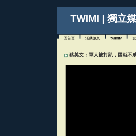
TWIMI | 獨立
回首頁
活動訊息
twimitv
友
蔡英文：軍人被打趴，國就不