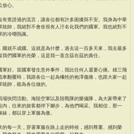
位放心。
沒有查證過的流言，讓各位都有許多困擾與不安。我身為中華
軍統帥，我絕對不會坐視有人汙名化我們的國軍。我也絕對不
軍的冷嘲熱諷。
，國就不成國。這就是為什麼，過去這一百多天來，我去最多
復我們國軍的光榮，這是我一直念茲在茲的責任。
國軍好。當國軍發生意外事件，我比任何人還要心痛。雄三飛
戰車翻覆時，我跟各位一起為犧牲的袍澤傷痛，也跟大家一起
軍統帥，能為各位做的。
四場快閃活動。海陸空軍以及陸戰隊的樂儀隊，為大家帶來了
站內，往來的旅客都停下腳步，為他們喝采。我相信，那一
姊妹，都以穿上軍服為傲。
來的每一天，穿著軍服在路上走的時候，感到尊重、感到榮