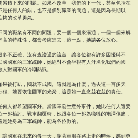
間累積下來的問題。如果不改革，我們的下一代，甚至包括在
不是任何人的錯，也不是個別職業的問題，這是因為長期以
足夠的改革勇氣。
不同的職業有不同的問題，要一個一個來溝通，一個一個來解
率高的特殊性，都會考慮進去，這一點，她請各位放心。
很多不正確、沒有查證過的流言，讓各位都有許多困擾與不
民國國軍的三軍統帥，她絕對不會坐視有人汙名化我們的國
數人對國軍的冷嘲熱諷。
如果被打趴，國就不成國。這就是為什麼，過去這一百多天
行程。她要恢復國軍的光榮，這是她一直念茲在茲的責任。
任何人都希望國軍好。當國軍發生意外事件，她比任何人還要
位一起檢討。戰車翻覆時，她跟各位一起為犧牲的袍澤傷痛，
這是她身為三軍統帥，能為各位做的。
，讓國軍在未來的每一天，穿著軍服在路上走的時候，感到尊