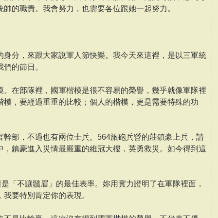
統帥的職責。我會努力，也需要各位跟她一起努力。
的身分，來跟大家說軍人節快樂。我今天來這裡，是以三軍統
我們的節日。
模。在部隊裡，國軍楷模是很不容易的榮譽，幾乎就像軍隊裡
楷模，要經過重重的比較；個人的楷模，更是需要特殊的功
官幹部，不過也有兩位士兵。564旅砲兵營的莊鎮豪上兵，請
中，鎮豪進入災情最嚴重的維冠大樓，英勇救災。如今得到這
雅茜是「不讓鬚眉」的最佳表率。妳用實力證明了在軍隊裡面，
，我要特別肯定你的表現。