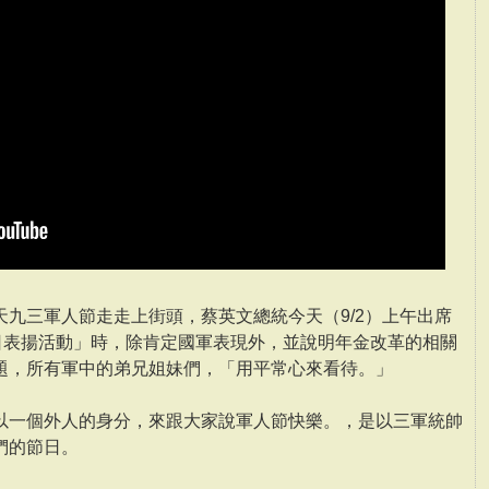
九三軍人節走走上街頭，蔡英文總統今天（9/2）上午出席
育日表揚活動」時，除肯定國軍表現外，並說明年金改革的相關
題，所有軍中的弟兄姐妹們，「用平常心來看待。」
以一個外人的身分，來跟大家說軍人節快樂。，是以三軍統帥
們的節日。