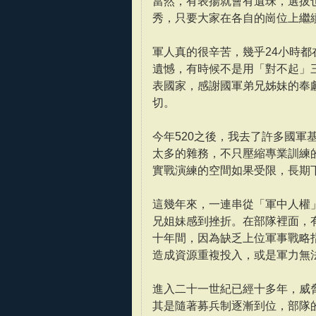
當然，有表揚就會有遺珠，選拔
秀，只要大家在各自的崗位上繼
軍人真的很辛苦，幾乎24小時
遺憾，有時候不是用「對不起」
表國家，感謝國軍弟兄姊妹的奉
切。
今年520之後，我去了許多國
太多的雜務，不只壓縮專業訓練
實戰演練的空間如果受限，長期
這幾年來，一連串從「軍中人權
兄姐妹感到挫折。在部隊裡面，
十年間，因為缺乏上位軍事戰略
造成資源重複投入，或是軍力無
進入二十一世紀已經十多年，威
其是隨著募兵制逐漸到位，部隊