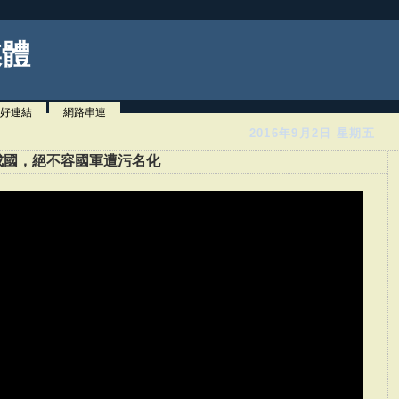
媒體
好連結
網路串連
2016年9月2日 星期五
成國，絕不容國軍遭污名化