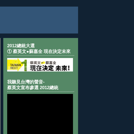
2012總統大選
① 蔡英文●蘇嘉全 現在決定未來
我聽見台灣的聲音-
蔡英文宣布參選 2012總統