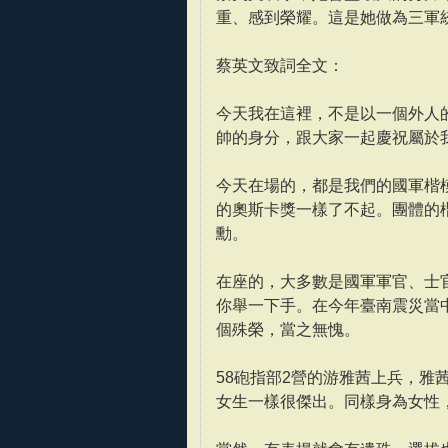
重、感到榮耀。這是她做為三軍
蔡英文致詞全文：
今天我在這裡，不是以一個外人
帥的身分，跟大家一起慶祝屬於
今天在場的，都是我們的國軍楷
的奧斯卡獎一樣了不起。團體的
勳。
在座的，大多數是國軍軍官、士
你舉一下手。在今年臺南震災當
個殊榮，當之無愧。
58砲指部2營的游雅茜上兵，
女生一樣很傑出。同樣身為女性