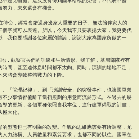
也不是比輸贏。這次沒有得到國軍楷模的榮譽，不代表不優
續努力，未來還會有機會。
都在待命，經常會錯過身邊家人重要的日子。無法陪伴家人的
三個字就可以表達。所以，今天我不只要表揚大家，我更要代
獻，我也要感謝各位家屬的體諒，謝謝大家為國家所做的一
軍基地，觀察官兵們的訓練和生活情形。我了解，基層部隊裡有
的時間，甚至連休息時間都不太夠。同時，演訓的場地不足，
下來將會導致整體戰力的下降。
」、「管理紀律」、到「演訓安全」的突發事件，也讓國軍弟
有不少事情都偏離了當初規劃的用意而流於形式。在過去的幾
指導的更新，各個軍種依照自我本位，進行建軍備戰的計畫，
法極大化。
脅的型態也已有明顯的改變。作戰的思維應該要有所調整，尤
的人力結構、人員數量和素質要求，也都不同於以往。國軍在