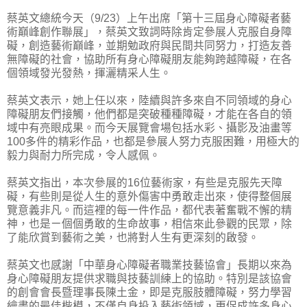
蔡英文總統今天（9/23）上午出席「第十三屆身心障礙者藝
術巔峰創作聯展」，蔡英文致詞時除肯定參展人克服自身障
礙，創造藝術巔峰，並期勉政府與民間共同努力，打造友善
無障礙的社會，協助所有身心障礙朋友能夠跨越障礙，在各
個領域發光發熱，揮灑精采人生。
蔡英文表示，她上任以來，陸續與許多來自不同領域的身心
障礙朋友們接觸，他們都是突破種種障礙，才能在各自的領
域中有亮眼成果。而今天展覽會場包括水彩、攝影及油畫等
100多件的精彩作品，也都是參展人努力克服困難，用極大的
毅力與耐力所完成，令人感佩。
蔡英文指出，本次參展的16位藝術家，有些是克服先天障
礙，有些則是從人生的意外傷害中勇敢走出來，使得整個展
覽意義非凡。而這裡的每一件作品，都代表著奮戰不懈的精
神，也是ㄧ個個勇敢的生命故事，相信來此參觀的民眾，除
了能欣賞到藝術之美，也將對人生有更深刻的啟發。
蔡英文也感謝「中華身心障礙者職業技藝協會」長期以來為
身心障礙朋友提供求職與技藝訓練上的協助。特別是該協會
的創會會長暨理事長陳土金，即是克服肢體障礙，努力學習
繪畫的最佳楷模，不僅自身投入藝術領域，更促成許多身心