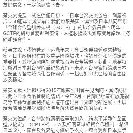
友好信念，一定能延續下去。
蔡英文提及，就在這個月初，「日本台灣交流協會」剛慶祝
成立50週年，幾天前，我們也跟美國、澳洲及日本共同舉辦
「全球合作暨訓練架構（GCTF）」的聯合委員會。明年，
GCTF的研討會將針對疫情、人道救援及災難應變等議題，持
續加強合作。
蔡英文說，我們看到，這幾年來，台日夥伴關係越來越緊
密，日本政府也在許多重要國際場域，強調台海和平穩定的
重要性，並呼籲國際社會重視台海安全議題。對此，她要特
別感謝日本對台灣的重視與支持。未來，台灣會持續跟日本
在安全等各領域深化合作關係，一起促進印太區域的自由開
放及穩定。
蔡英文說，她還記得2015年跟萩生田會長見面時，當時訪團
很關心日本食品管制的議題。今年2月，台灣已經宣布放寬福
島等五縣食品管制措施。這不僅是台日交流的新進展，也展
現台灣願意接受國際標準及解決貿易問題的決心。
蔡英文強調，台灣將持續積極爭取加入「跨太平洋夥伴全面
進步協定」（CPTPP），以及相關區域經貿合作機制。希望
日本政府、國會及各界能持續給予支持，讓台灣和日本攜手