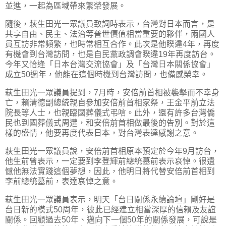
並進，一起為區域帶來繁榮發展。
隨後，萩生田光一眾議員致詞時表示，台灣對日本而言，是
共享自由、民主、法治等普世價值相當重要的夥伴，兩國人
員互訪非常頻繁，也時常相互合作。此次是他睽違4年，再度
有機會到台灣訪問，也是自民黨政調會睽違19年再度訪台。
今年又恰逢「日本台灣交流協會」及「台灣日本關係協會」
成立50週年，他能在這個時機到台灣訪問，也備感榮幸。
萩生田光一眾議員提到，7月時，安倍前首相被襲擊而不幸身
亡，賴清德副總統親自參加安倍前首相家祭，王金平前立法
院長等人士，也親臨國葬儀式弔唁。此外，還有許多台灣僑
民也到國葬儀式周遭，和安倍前首相做最後的告別。對於這
樣的盛情，他要再度代表日本，對台灣表達感謝之意。
萩生田光一眾議員說，安倍前首相原本預定於今年9月訪台，
他生前曾表示，一定要到李登輝前總統墓前表示哀悼。很遺
憾他無法實踐這個夢想，因此，他明日將代替安倍前首相到
李前總統墓前，表達哀悼之意。
萩生田光一眾議員表示，明天「台日關係永續論壇」剛好是
台日新的模式50周年，彼此已經建立相當深厚的信賴及友誼
關係。回顧過去50年、邁向下一個50年的關係發展，可說是