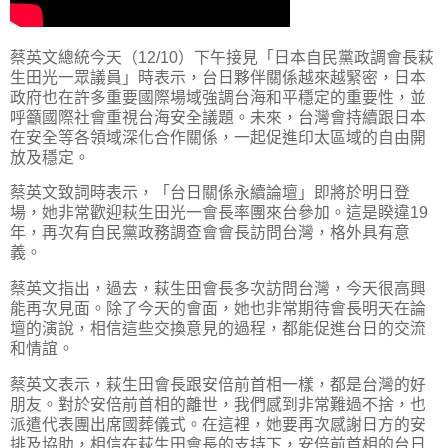
蔡英文總統今天（12/10）下午接見「日本自民黨政調會長萩
生田光一眾議員」時表示，台日夥伴關係越來越緊密，日本
政府也在許多重要國際場域強調台海和平穩定的重要性，並
呼籲國際社會重視台海安全議題。未來，台灣會持續跟日本
在安全等各領域深化合作關係，一起促進印太區域的自由開
放及穩定。
蔡英文致詞時表示，「台日關係永續論壇」即將於明日登
場，她非常歡迎萩生田光一會長率團來台參加。這是睽違19
年，再次有自民黨政務調查會會長訪問台灣，格外具有意
義。
蔡英文指出，過去，萩生田會長多次訪問台灣，今天很高興
能再次見面。除了今天的會面，她也非常期待會長明天在論
壇的演說，相信這些交換意見的過程，都能促進台日的交流
和情誼。
蔡英文表示，萩生田會長跟安倍前首相一樣，都是台灣的好
朋友。對於安倍前首相的離世，我們感到非常難過不捨，也
派遣代表團出席國葬儀式。在這裡，她要再次感謝日方的安
排及協助，相信在萩生田會長的支持下，安倍前首相的台日