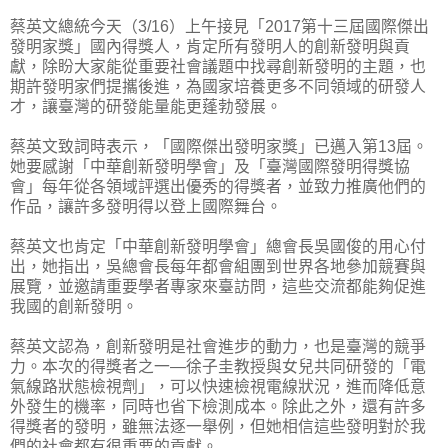
蔡英文總統今天（3/16）上午接見「2017第十三屆國際傑出
發明家獎」國內得獎人，肯定所有發明人的創新發明與貢
獻，除盼大家能從重要社會議題中找尋創新發明的主題，也
期許發明家們提攜後進，為國家培養更多不同領域的研發人
才，讓臺灣的研發能量能更蓬勃發展。
蔡英文致詞時表示，「國際傑出發明家獎」已邁入第13屆。
她要感謝「中華創新發明學會」及「臺灣國際發明得獎協
會」每年從各領域評選出優秀的得獎者，並致力推廣他們的
作品，讓許多發明得以登上國際舞台。
蔡英文也肯定「中華創新發明學會」總會長吳國俊的用心付
出，她指出，吳總會長每年都會組團到世界各地參加競賽與
展覽，並邀請重要學者專家來臺訪問，這些交流都能夠促進
我國的創新發明。
蔡英文認為，創新發明是社會進步的動力，也是臺灣的競爭
力。本次的得獎者之一—徐子圭教授與女兒共同研發的「電
氣線路狀態檢視劑」，可以快速檢視電線狀況，進而降低意
外發生的機率，同時也省下檢測成本。除此之外，還有許多
得獎者的發明，雖無法逐一舉例，但她相信這些發明對於我
們的社會都有很重要的貢獻。