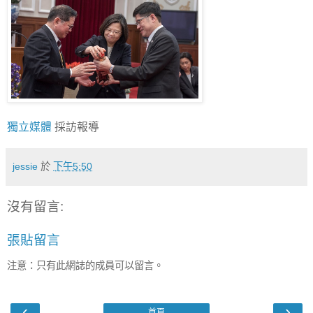
獨立媒體
採訪報導
jessie
於
下午5:50
沒有留言:
張貼留言
注意：只有此網誌的成員可以留言。
‹
›
首頁