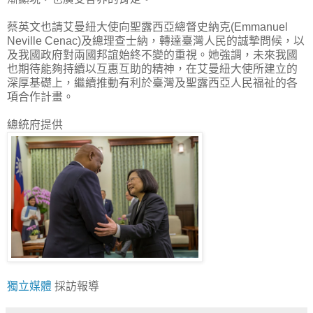
蔡英文也請艾曼紐大使向聖露西亞總督史納克(Emmanuel
Neville Cenac)及總理查士納，轉達臺灣人民的誠摯問候，以
及我國政府對兩國邦誼始終不變的重視。她強調，未來我國
也期待能夠持續以互惠互助的精神，在艾曼紐大使所建立的
深厚基礎上，繼續推動有利於臺灣及聖露西亞人民福祉的各
項合作計畫。
總統府提供
獨立媒體
採訪報導