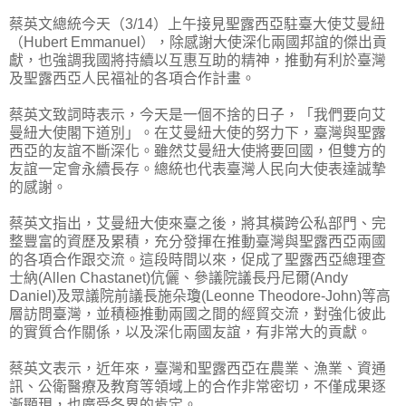
蔡英文總統今天（3/14）上午接見聖露西亞駐臺大使艾曼紐
（Hubert Emmanuel），除感謝大使深化兩國邦誼的傑出貢
獻，也強調我國將持續以互惠互助的精神，推動有利於臺灣
及聖露西亞人民福祉的各項合作計畫。
蔡英文致詞時表示，今天是一個不捨的日子，「我們要向艾
曼紐大使閣下道別」。在艾曼紐大使的努力下，臺灣與聖露
西亞的友誼不斷深化。雖然艾曼紐大使將要回國，但雙方的
友誼一定會永續長存。總統也代表臺灣人民向大使表達誠摯
的感謝。
蔡英文指出，艾曼紐大使來臺之後，將其橫跨公私部門、完
整豐富的資歷及累積，充分發揮在推動臺灣與聖露西亞兩國
的各項合作跟交流。這段時間以來，促成了聖露西亞總理查
士納(Allen Chastanet)伉儷、參議院議長丹尼爾(Andy
Daniel)及眾議院前議長施朵瓊(Leonne Theodore-John)等高
層訪問臺灣，並積極推動兩國之間的經貿交流，對強化彼此
的實質合作關係，以及深化兩國友誼，有非常大的貢獻。
蔡英文表示，近年來，臺灣和聖露西亞在農業、漁業、資通
訊、公衛醫療及教育等領域上的合作非常密切，不僅成果逐
漸顯現，也廣受各界的肯定。