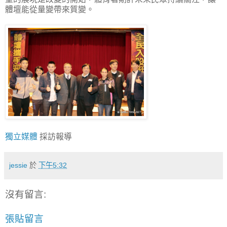
體壇能從量變帶來質變。
獨立媒體
採訪報導
jessie
於
下午5:32
沒有留言:
張貼留言