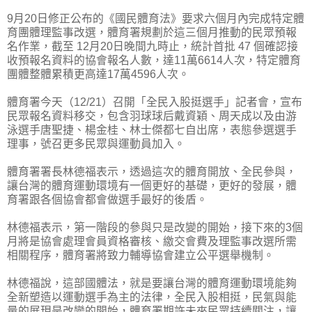
9月20日修正公布的《國民體育法》要求六個月內完成特定體
育團體理監事改選，體育署規劃於這三個月推動的民眾預報
名作業，截至 12月20日晚間九時止，統計首批 47 個確認接
收預報名資料的協會報名人數，達11萬6614人次，特定體育
團體整體累積更高達17萬4596人次。
體育署今天（12/21）召開「全民入股挺選手」記者會，宣布
民眾報名資料移交，包含羽球球后戴資穎、周天成以及由游
泳選手唐聖捷、楊金桂、林士傑都七自出席，表態參選選手
理事，號召更多民眾與運動員加入。
體育署署長林德福表示，透過這次的體育開放、全民參與，
讓台灣的體育運動環境有一個更好的基礎，更好的發展，體
育署跟各個協會都會做選手最好的後盾。
林德福表示，第一階段的參與只是改變的開始，接下來的3個
月將是協會處理會員資格審核、繳交會費及理監事改選所需
相關程序，體育署將致力輔導協會建立公平選舉機制。
林德福說，這部國體法，就是要讓台灣的體育運動環境能夠
全新塑造以運動選手為主的法律，全民入股相挺，民氣與能
量的展現是改變的開始，體育署期許未來民眾持續關注，讓