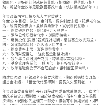
領紅包，最好的紅包就是彼此能互相照顧，世代能互相互
助，希望年金改革是歡歡喜喜改年金，快快樂樂過新年。」
年金改革內容目標及九大內容重點：
年金 改革目標：健全年金財務，促進制度永續。確保老年生
活，經濟安全無虞。兼顧職業衡平，實現世代互助 。
一、 終結優惠存款，讓 18%走入歷史。
二、 調降公教所得替代率，與國際接軌。
三、 延長投保 (提撥 )薪資採計期間，縮減基金收支落差。
四、 延後請領年齡，以因應人口老化。
五、 提高費率上限，漸進調整費率。
六、 政府財源挹注 ，強化基金財務永續。
七、 設計年金資可攜帶制度，跨職域就業有保障。
八、 基金管理專業化 、透明化，提升投資效率。
九、 改革黨職併公等不合理設計，讓制度回歸常軌。
陳建仁強調，已領取者不會要求繳回，期盼透過這次改革，
讓基金永續，「世世代代領得到、長長久久領到老」。
年金改革委員會執行長行政院政務委員林萬億表示，這次年
金改革包含13種制度，由於制度複雜，所有年金改革很難一
步到位，現階段先處理完一部分，接著有中長期規劃，如5