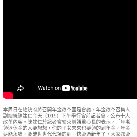
本周日在總統府將召開年金改革國是會議，年金改革召集人
副總統陳建仁今天（1/19）下午舉行會前記者會，公布十大
改革內容。陳建仁於記者會結束前語重心長的表示，「年老
領退休金的人要想想，你的子女未來也要領的到年金，年金
要能永續，要能世世代代領的到，快要過新年了，大家都要