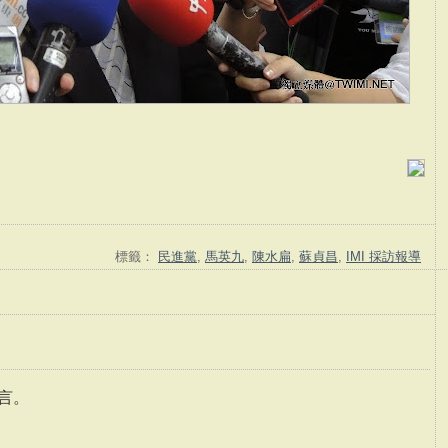
標籤：
民進黨
,
馬英九
,
陳水扁
,
蘇貞昌
,
IMI 採訪報導
言。