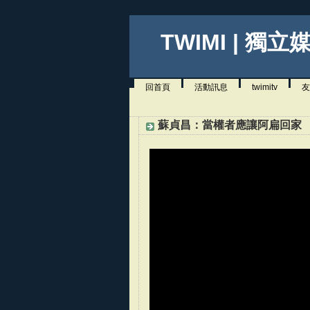
TWIMI | 獨立
回首頁
活動訊息
twimitv
友
蘇貞昌：當權者應讓阿扁回家