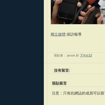
獨立媒體
採訪報導
張貼者：
jessie
於
下午4:53
沒有留言:
張貼留言
注意：只有此網誌的成員可以留