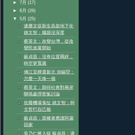
►
7月
(17)
►
6月
(26)
▼
5月
(25)
連勝文提新生高架地下化
姚文智：腦袋沒深度
蔡英文：改變台灣，從改
變民進黨開始
蘇貞昌：沒有位置羈絆，
時空更寬廣
傳江宜樺選新北 游錫堃：
怎麼一天換一個
蔡英文：期待社會對兩岸
關係處理密集討論
批廢機場鬼扯 姚文智：柯
文哲打自己臉
蘇貞昌：當權者應讓阿扁
回家
吳乃仁將入獄 蘇貞昌：遺