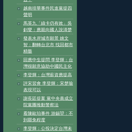
越南排華事件民進黨提四
聲明
馬英九「綠卡仍有效」吳
釗燮：應親向國人說清楚
發表水岸城市願景 姚文
智：翻轉台北市 找回都市
精髓
回應中生提問 李登輝：台
灣很願意協助中國民主化
李登輝：台灣薪資應提高
評宋習會 李登輝：宋楚瑜
表現可以
謝長廷提案 黨中央責成立
院黨團推動警察法
看陳歐珀事件 游錫堃：不
到罷免程度
李登輝：公投決定台灣未