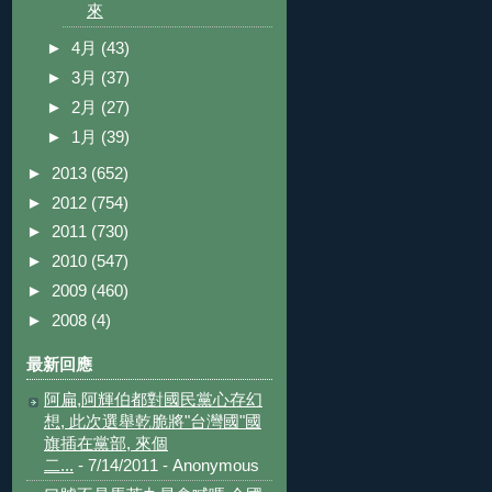
來
►
4月
(43)
►
3月
(37)
►
2月
(27)
►
1月
(39)
►
2013
(652)
►
2012
(754)
►
2011
(730)
►
2010
(547)
►
2009
(460)
►
2008
(4)
最新回應
阿扁,阿輝伯都對國民黨心存幻
想, 此次選舉乾脆將"台灣國"國
旗插在黨部, 來個
二...
- 7/14/2011
- Anonymous