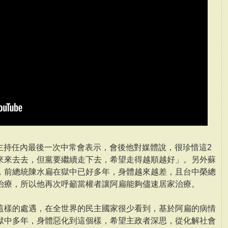
）主持任內最後一次中常會表示，會後他對媒體說，很珍惜這2
來來去去，但黨要繼續走下去，希望走得越順越好」。另外蘇
，前總統陳水扁在獄中已好多年，身體越來越差，且台中榮總
治療，所以他再次呼籲當權者讓阿扁能夠儘速居家治療。
這樣的處遇，在全世界的民主國家很少看到，基於阿扁的病情
獄中多年，身體惡化到這個樣，希望主政者深思，從化解社會