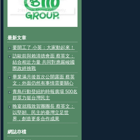
最新文章
要開工了 小英：大家動起來！
訪歐前與賴清德會面 蔡英文：
結合相近力量 共同對應嚴峻國
際政經挑戰
畢業滿月後首次公開露面 蔡英
文：外面仍然有事情需要關心
青鳥行動登紐約時報廣場 500名
群眾力挺台灣民主
晚宴就職致賀團團長 蔡英文：
以堅韌、民主的臺灣立足世
界，創造更多合作成果
網誌存檔