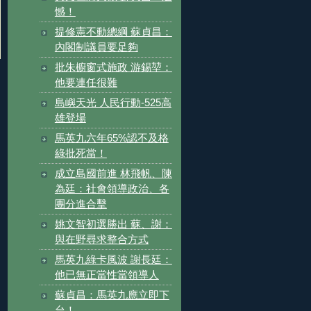
憾！
提修憲不動總綱 蘇貞昌：
內閣制議員要足夠
批朱櫥窗式施政 游錫堃：
他要連任很難
島嶼天光 人民行動-525高
雄登場
馬英九六年65%認不及格
綠批死當！
成立島國前進 林飛帆、陳
為廷：社會領導政治、各
團分進合擊
姚文智初選勝出 蘇、謝：
與在野尋求整合方式
馬英九綠卡風波 謝長廷：
他已無正當性當領導人
蘇貞昌：馬英九應立即下
台！