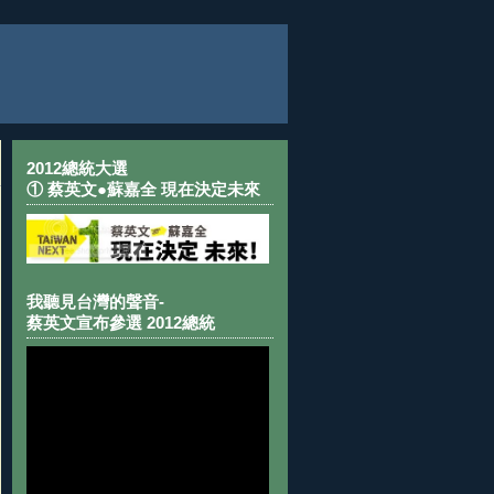
2012總統大選
① 蔡英文●蘇嘉全 現在決定未來
我聽見台灣的聲音-
蔡英文宣布參選 2012總統