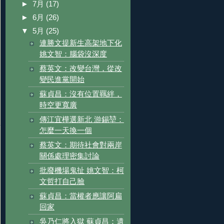
►
7月
(17)
►
6月
(26)
▼
5月
(25)
連勝文提新生高架地下化
姚文智：腦袋沒深度
蔡英文：改變台灣，從改
變民進黨開始
蘇貞昌：沒有位置羈絆，
時空更寬廣
傳江宜樺選新北 游錫堃：
怎麼一天換一個
蔡英文：期待社會對兩岸
關係處理密集討論
批廢機場鬼扯 姚文智：柯
文哲打自己臉
蘇貞昌：當權者應讓阿扁
回家
吳乃仁將入獄 蘇貞昌：遺