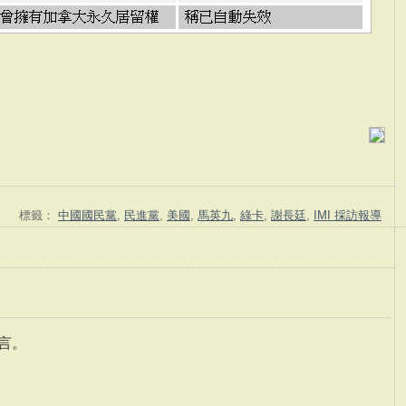
標籤：
中國國民黨
,
民進黨
,
美國
,
馬英九
,
綠卡
,
謝長廷
,
IMI 採訪報導
言。