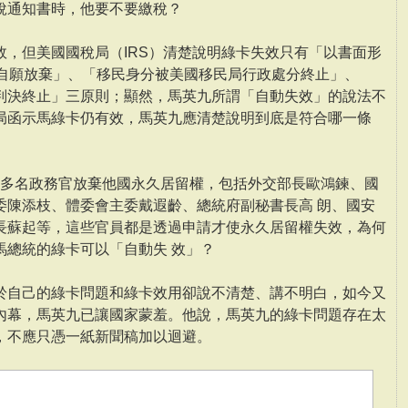
稅通知書時，他要不要繳稅？
效，但美國國稅局（IRS）清楚說明綠卡失效只有「以書面形
告自願放棄」、「移民身分被美國移民局行政處分終止」、
判決終止」三原則；顯然，馬英九所謂「自動失效」的說法不
局函示馬綠卡仍有效，馬英九應清楚說明到底是符合哪一條
就有多名政務官放棄他國永久居留權，包括外交部長歐鴻鍊、國
委陳添枝、體委會主委戴遐齡、總統府副秘書長高 朗、國安
長蘇起等，這些官員都是透過申請才使永久居留權失效，為何
馬總統的綠卡可以「自動失 效」？
於自己的綠卡問題和綠卡效用卻說不清楚、講不明白，如今又
內幕，馬英九已讓國家蒙羞。他說，馬英九的綠卡問題存在太
，不應只憑一紙新聞稿加以迴避。