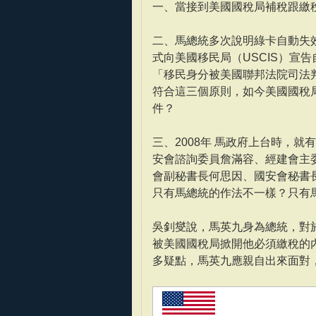
一、當接到美國國稅局補稅跟繳
二、馬總統多次說明綠卡自動失
式向美國移民局（USCIS）宣
「移民身分被美國聯邦法院司法
符合這三個原則，如今美國國稅
件？
三、2008年 馬政府上台時，
安會諮詢委員詹滿容、經建會主
會副秘書長何思因、國安會秘書
只有馬總統的作法不一樣？只有
吳釗燮說，馬英九身為總統，對
被美國國稅局掀開他必須繳稅的
多疑點，馬英九應親自出來面對