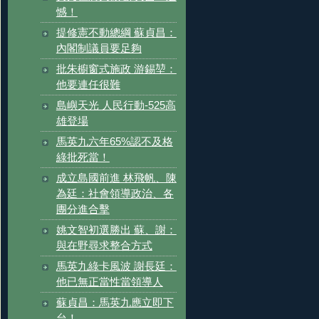
憾！
提修憲不動總綱 蘇貞昌：
內閣制議員要足夠
批朱櫥窗式施政 游錫堃：
他要連任很難
島嶼天光 人民行動-525高
雄登場
馬英九六年65%認不及格
綠批死當！
成立島國前進 林飛帆、陳
為廷：社會領導政治、各
團分進合擊
姚文智初選勝出 蘇、謝：
與在野尋求整合方式
馬英九綠卡風波 謝長廷：
他已無正當性當領導人
蘇貞昌：馬英九應立即下
台！