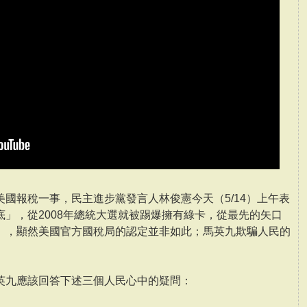
國報稅一事，民主進步黨發言人林俊憲今天（5/14）上午表
」，從2008年總統大選就被踢爆擁有綠卡，從最先的矢口
」，顯然美國官方國稅局的認定並非如此；馬英九欺騙人民的
英九應該回答下述三個人民心中的疑問：