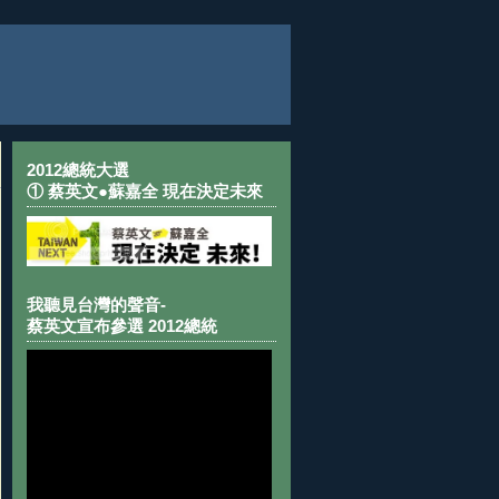
2012總統大選
① 蔡英文●蘇嘉全 現在決定未來
我聽見台灣的聲音-
蔡英文宣布參選 2012總統