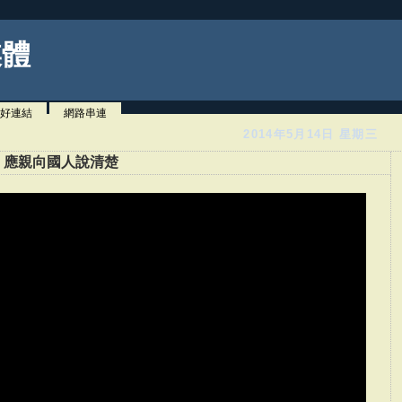
媒體
好連結
網路串連
2014年5月14日 星期三
：應親向國人說清楚