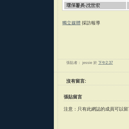
獨立媒體
採訪報導
張貼者：
jessie
於
下午2:37
沒有留言:
張貼留言
注意：只有此網誌的成員可以留