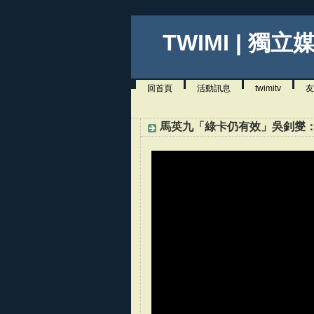
TWIMI | 獨立
回首頁
活動訊息
twimitv
友
馬英九「綠卡仍有效」吳釗燮