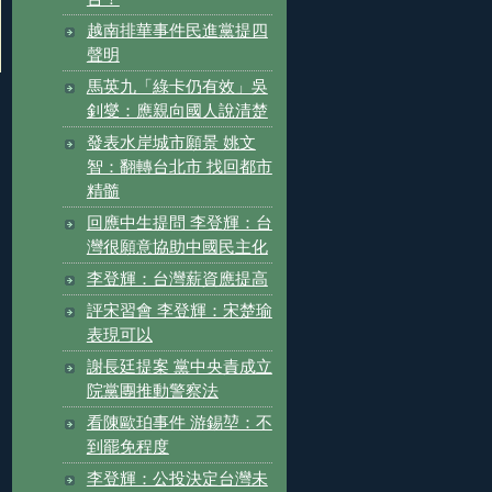
越南排華事件民進黨提四
聲明
馬英九「綠卡仍有效」吳
釗燮：應親向國人說清楚
發表水岸城市願景 姚文
智：翻轉台北市 找回都市
精髓
回應中生提問 李登輝：台
灣很願意協助中國民主化
李登輝：台灣薪資應提高
評宋習會 李登輝：宋楚瑜
表現可以
謝長廷提案 黨中央責成立
院黨團推動警察法
看陳歐珀事件 游錫堃：不
到罷免程度
李登輝：公投決定台灣未