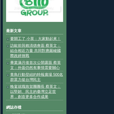
最新文章
要開工了 小英：大家動起來！
訪歐前與賴清德會面 蔡英文：
結合相近力量 共同對應嚴峻國
際政經挑戰
畢業滿月後首次公開露面 蔡英
文：外面仍然有事情需要關心
青鳥行動登紐約時報廣場 500名
群眾力挺台灣民主
晚宴就職致賀團團長 蔡英文：
以堅韌、民主的臺灣立足世
界，創造更多合作成果
網誌存檔