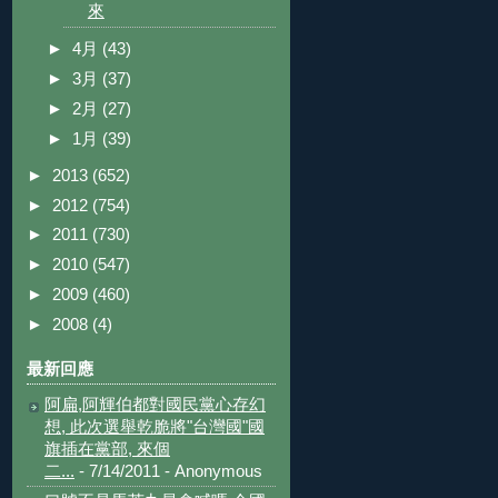
來
►
4月
(43)
►
3月
(37)
►
2月
(27)
►
1月
(39)
►
2013
(652)
►
2012
(754)
►
2011
(730)
►
2010
(547)
►
2009
(460)
►
2008
(4)
最新回應
阿扁,阿輝伯都對國民黨心存幻
想, 此次選舉乾脆將"台灣國"國
旗插在黨部, 來個
二...
- 7/14/2011
- Anonymous