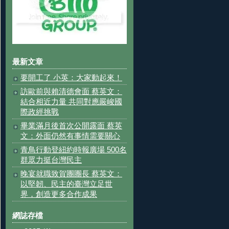
最新文章
要開工了 小英：大家動起來！
訪歐前與賴清德會面 蔡英文：
結合相近力量 共同對應嚴峻國
際政經挑戰
畢業滿月後首次公開露面 蔡英
文：外面仍然有事情需要關心
青鳥行動登紐約時報廣場 500名
群眾力挺台灣民主
晚宴就職致賀團團長 蔡英文：
以堅韌、民主的臺灣立足世
界，創造更多合作成果
網誌存檔