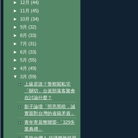
►
12月
(44)
►
11月
(45)
►
10月
(34)
►
9月
(32)
►
8月
(33)
►
7月
(31)
►
6月
(33)
►
5月
(55)
►
4月
(49)
▼
3月
(59)
上級是誰？警察闖私宅
「關切」台派部落客聚會
在討論什麼？
影子論壇「照亮黑暗，誠
實面對台灣的省籍矛盾」
青年寄居蟹聯盟-「329失
業典禮」
高尚台灣人 抗議種族歧視