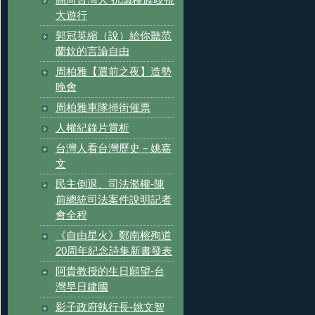
大遊行
郭冠英縮（說）給你聽范
蘭欽的言論自由
周柏雅【選前之夜】造勢
晚會
周柏雅車隊掃街催票
人權紀錄片賞析
台灣人看台灣歷史－姚嘉
文
民主倒退、司法濫權-陳
前總統司法案件說明記者
會全程
《自由星火》鄭南榕殉道
20周年紀念詩集新書發表
阿貴教授的生日願望-台
灣早日建國
影子政府執行長-姚文智