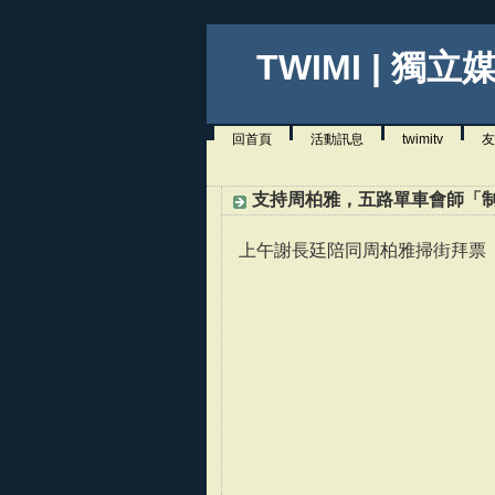
TWIMI | 獨立
回首頁
活動訊息
twimitv
友
支持周柏雅，五路單車會師「
上午謝長廷陪同周柏雅掃街拜票