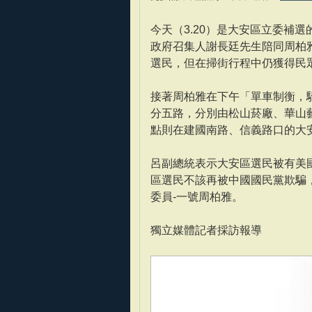
今天（3.20）是大安區立委補
政府召集人謝長廷先生陪同周柏
選民，但在掃街行程中仍獲得民
接著周柏雅在下午「單車制衡，
分五路，分別由松山菸廠、華山
點則在建國南路、信義路口的大
呂副總統表示大安區選民被有美
區選民不該再被中國國民黨欺騙
委員-一號周柏雅。
獨立媒體記者採訪報導