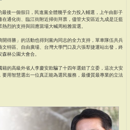
選的最後一個假日，民進黨全體幾乎全力投入輔選，上午由影子
雅在通化街、臨江街附近掃街拜票，儘管大安區近九成是泛藍
眾熱烈的支持與回應當場大喊周柏雅當選。
騎開得勝」的活動也得到黨內同志的全力支持，單車隊伍共兵
藝文特區、自由廣場、台灣大學門口及六張犁捷運站出發，終
安森林公園大會合。
國籍的高級外省人李慶安欺騙了十四年選錯了立委，這次大安
，要用智慧選出一位真正能為選民服務，最優質最專業的立法