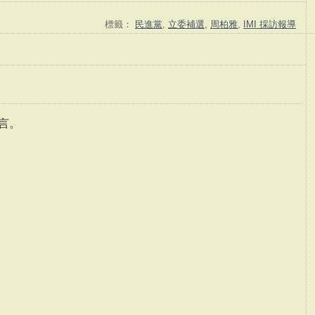
標籤：
民進黨
,
立委補選
,
周柏雅
,
IMI 採訪報導
言。