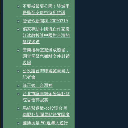
不要戒嚴要公園！雙城里
居民至安康招待所抗議
管碧玲新聞稿 20090319
獨家專訪中國流亡作家袁
紅冰教授談中國對台灣的
陰謀滲透
安康接待室驚爆成廢墟，
調查局緊急搬離文件封鎖
現場
公投護台灣聯盟譴責暴力
記者會
綠正妹、台灣神
台北市議員簡余晏等赴監
院告發郭冠英
馬統幫退散-公投護台灣
聯盟赴新聞局貼符咒驅魔
圖博抗暴 50 週年大遊行