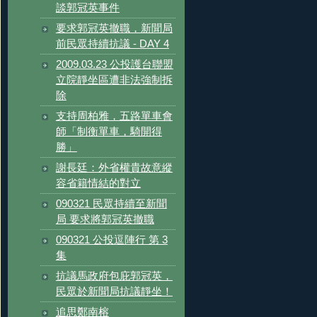
談郭冠英事件
要求郭冠英撤職，新聞局
前民眾持續抗議 - DAY 4
2009.03.23 公投護台聯盟
立院靜坐區遭非法強制拆
除
支持周柏雅，五路單車會
師「制衡單車，騎開得
勝」
謝長廷：外省權貴故意縱
容省籍情結的對立
090321 民眾持續至新聞
局 要求將郭冠英撤職
090321 公投逗陣行 第 3
集
抗議馬政府包庇郭冠英，
民眾於新聞局抗議靜坐！
追思鄭南榕