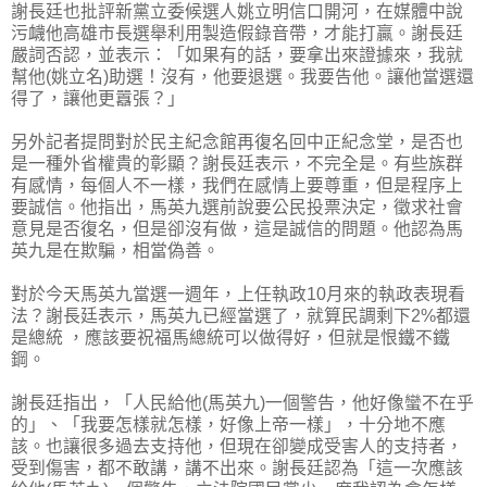
謝長廷也批評新黨立委候選人姚立明信口開河，在媒體中說
污衊他高雄市長選舉利用製造假錄音帶，才能打贏。謝長廷
嚴詞否認，並表示：「如果有的話，要拿出來證據來，我就
幫他(姚立名)助選！沒有，他要退選。我要告他。讓他當選還
得了，讓他更囂張？」
另外記者提問對於民主紀念館再復名回中正紀念堂，是否也
是一種外省權貴的彰顯？謝長廷表示，不完全是。有些族群
有感情，每個人不一樣，我們在感情上要尊重，但是程序上
要誠信。他指出，馬英九選前說要公民投票決定，徵求社會
意見是否復名，但是卻沒有做，這是誠信的問題。他認為馬
英九是在欺騙，相當偽善。
對於今天馬英九當選一週年，上任執政10月來的執政表現看
法？謝長廷表示，馬英九已經當選了，就算民調剩下2%都還
是總統 ，應該要祝福馬總統可以做得好，但就是恨鐵不鐵
鋼。
謝長廷指出，「人民給他(馬英九)一個警告，他好像蠻不在乎
的」、「我要怎樣就怎樣，好像上帝一樣」，十分地不應
該。也讓很多過去支持他，但現在卻變成受害人的支持者，
受到傷害，都不敢講，講不出來。謝長廷認為「這一次應該