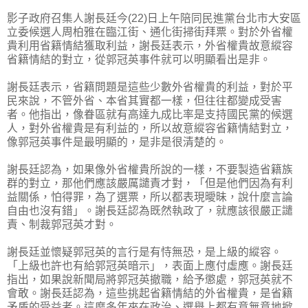
影子政府召集人謝長廷今(22)日上午陪同民進黨台北市大安區
立委候選人周柏雅在臨江街、通化街掃街拜票。對於外省權
貴利用省籍情結獲取利益，謝長廷表示，外省權貴故意縱容
省籍情結的對立，從郭冠英事件就可以明顯看出是非。
謝長廷表示，省籍問題是這些少數外省權貴的利益，對於平
民來說，不管外省、本省其實都一樣，但往往都變成受害
者。他指出，像眷區就有高達九成比率是支持國民黨的候選
人，對外省權貴是有利益的，所以故意縱容省籍情結對立，
像郭冠英事件是最明顯的，是非是很清楚的。
謝長廷認為，如果像外省權貴所說的一樣，不要製造省籍族
群的對立，那他們應該嚴厲譴責才對，「但是他們因為有利
益關係，怕得罪，為了選票，所以都表現曖昧，說什麼言論
自由也沒有錯」。謝長廷認為既然執政了，就應該很嚴正譴
責、制裁郭冠英才對。
謝長廷並懷疑郭冠英的言行是有恃無恐，是上級的縱容。
「上級也許也有給郭冠英暗示」，表面上應付虛應。謝長廷
指出，如果說新聞局將郭冠英撤職，給予懲處，郭冠英就不
會敢。謝長廷認為，這些挑起省籍情結的外省權貴，是省籍
矛盾的受益者。這麼多年來在政治、選舉上都有意無意地掀