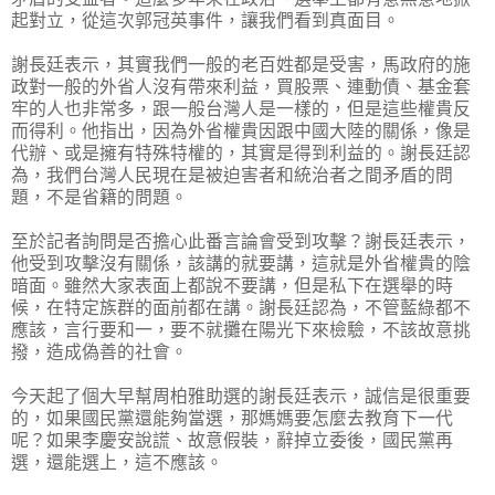
起對立，從這次郭冠英事件，讓我們看到真面目。
謝長廷表示，其實我們一般的老百姓都是受害，馬政府的施
政對一般的外省人沒有帶來利益，買股票、連動債、基金套
牢的人也非常多，跟一般台灣人是一樣的，但是這些權貴反
而得利。他指出，因為外省權貴因跟中國大陸的關係，像是
代辦、或是擁有特殊特權的，其實是得到利益的。謝長廷認
為，我們台灣人民現在是被迫害者和統治者之間矛盾的問
題，不是省籍的問題。
至於記者詢問是否擔心此番言論會受到攻擊？謝長廷表示，
他受到攻擊沒有關係，該講的就要講，這就是外省權貴的陰
暗面。雖然大家表面上都說不要講，但是私下在選舉的時
候，在特定族群的面前都在講。謝長廷認為，不管藍綠都不
應該，言行要和一，要不就攤在陽光下來檢驗，不該故意挑
撥，造成偽善的社會。
今天起了個大早幫周柏雅助選的謝長廷表示，誠信是很重要
的，如果國民黨還能夠當選，那媽媽要怎麼去教育下一代
呢？如果李慶安說謊、故意假裝，辭掉立委後，國民黨再
選，還能選上，這不應該。