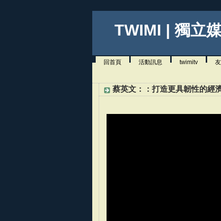
TWIMI | 獨立
回首頁
活動訊息
twimitv
友
蔡英文：：打造更具韌性的經濟