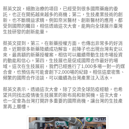
蔡英文說，細胞治療的項目，已經受到很多國際藥廠的委
託，也正在開拓越來越多的商機；第二，生技產業技術的創
新，也不斷精益求精。例如奈米醫材、創新醫材的應用，都
受到國際的矚目，相信透過這次大會，能夠向全球展示臺灣
生技研發的創新能量。
蔡英文提到，第三，在新藥授權方面，也傳出非常多的好消
息。近期很多新藥陸續成功解盲，前陣子也出現台灣有史以
來，最高額的新藥授權案，相信可以繼續帶動生技市場投資
的動能和信心。第四，生技展也是促成國際合作最好的場
域。這次在生技展前，我們已經進行了1,000多場一對一的媒
合會，也預估有可能會創下2,000場的紀錄。相信這麼密集、
頻繁的國際合作洽談，可以繼續為台灣產業注入活水。
蔡英文表示，透過這次大會，除了交流全球防疫經驗，也希
望共同找出疫情後生技展業的新布局和新契機。這次大會，
也一定會為台灣打開許多重要的國際商機，讓台灣的生技產
業再上層樓。