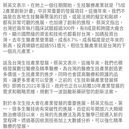
蔡英文表示，在她上一個任期開始，生技醫療產業就是「5加
2產業創新計畫」中非常重要的發展項目。這幾年來，我們不
論是在各地生技醫藥聚落的打造，或是法規的擬定和鬆綁，
都有非常可觀的進展，也加速了創新的進程。 蔡英文指出，
台灣近兩年執行臨床試驗超過300件，有8成是和跨國大廠合
作，顯示國際級的資金和技術也都看好台灣、加碼投資台
灣。去年生醫產業營業額，成長8.7%，成長幅度是近年來的
新高，投資總額也超過551億元，相信生醫產業就是台灣的下
一個兆元產業。
談及台灣生技產業發展，蔡英文表示，這幾年來，我們也積
極發展數位醫療及精準醫療，為台灣的醫療生技產業創造更
多價值。生技產業的進步，同時也會提高醫療和照護的品
質，讓更多患者可以受惠。之前的《生技新藥產業發展條
例》即將在2021年落日，政府也正在以前瞻10年產業發展的
需求和戰略思維，規劃下一波鼓勵新藥研發的創新法案。
對於本次生技大會在產業發展的重要進展，蔡英文指出，第
一，很多生醫技術有突破性的進展。自從前年開放六大類細
胞治療項目以來，台灣的先進療法及再生醫學已經邁入新的
里程碑。透過基因檢測技術加上大數據分析，可以強化精準
醫療的發展。