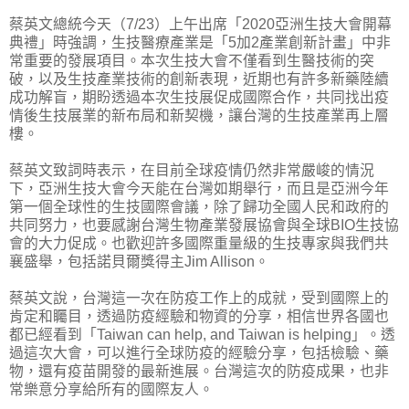
蔡英文總統今天（7/23）上午出席「2020亞洲生技大會開幕
典禮」時強調，生技醫療產業是「5加2產業創新計畫」中非
常重要的發展項目。本次生技大會不僅看到生醫技術的突
破，以及生技產業技術的創新表現，近期也有許多新藥陸續
成功解盲，期盼透過本次生技展促成國際合作，共同找出疫
情後生技展業的新布局和新契機，讓台灣的生技產業再上層
樓。
蔡英文致詞時表示，在目前全球疫情仍然非常嚴峻的情況
下，亞洲生技大會今天能在台灣如期舉行，而且是亞洲今年
第一個全球性的生技國際會議，除了歸功全國人民和政府的
共同努力，也要感謝台灣生物產業發展協會與全球BIO生技協
會的大力促成。也歡迎許多國際重量級的生技專家與我們共
襄盛舉，包括諾貝爾獎得主Jim Allison。
蔡英文說，台灣這一次在防疫工作上的成就，受到國際上的
肯定和矚目，透過防疫經驗和物資的分享，相信世界各國也
都已經看到「Taiwan can help, and Taiwan is helping」。透
過這次大會，可以進行全球防疫的經驗分享，包括檢驗、藥
物，還有疫苗開發的最新進展。台灣這次的防疫成果，也非
常樂意分享給所有的國際友人。