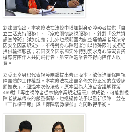
劉建國指出，本次修法在法條中增加對身心障礙者提供『自
立生活支持服務』、『家庭關懷訪視服務』、針對『公共資
訊無障礙』詳加定義；此外也規範國內航空運輸業者除法令
因安全因素規定外，不得對身心障礙者加以特殊限制或拒絕
提供輸運服務；若因安全因素規定外特別要求身心障礙者搭
機應有陪伴人共同飛行者，航空運輸業者不得向陪伴人收
費。
立委王幸男也代表視障團體提出修正版本，欲促進並保障視
障團體的工作權益。本次修法提出最多條文修正案的立委陳
節如表示，經過本次修法後，原本因為大法官會議解釋第
469號『專由視障者從事按摩業規定違憲』做成後，可能對視
障者就業帶來的嚴重衝擊，也透過修法予以重新保障，並在
『工作權平等』與『保障弱勢權益』之間取得平衡。