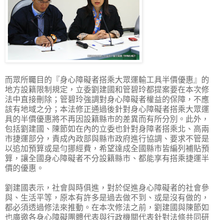
而眾所矚目的『身心障礙者搭乘大眾運輸工具半價優惠』的
地方設籍限制規定，立委劉建國和管碧玲都提案要在本次修
法中直接刪除；管碧玲強調對身心障礙者權益的保障，不應
該有地域之分；本法修正通過後針對身心障礙者搭乘大眾運
具的半價優惠將不再因設籍縣市的差異而有所分別。此外，
包括劉建國、陳節如在內的立委也針對身障者搭乘北、高兩
市捷運部分，責成內政部與縣市政府進行協調、要求不管是
以追加預算或是勻挪經費，希望達成全國縣市皆編列補貼預
算，讓全國身心障礙者不分設籍縣市、都能享有搭乘捷運半
價的優惠。
劉建國表示，社會與時俱進，對於促進身心障礙者的社會參
與、生活平等，原本有許多是過去做不到、或是沒有做的，
都必須透過修法來推動。在本次修法之前，劉建國與陳節如
也廣邀各身心障礙團體代表與行政機關代表針對法條共同研