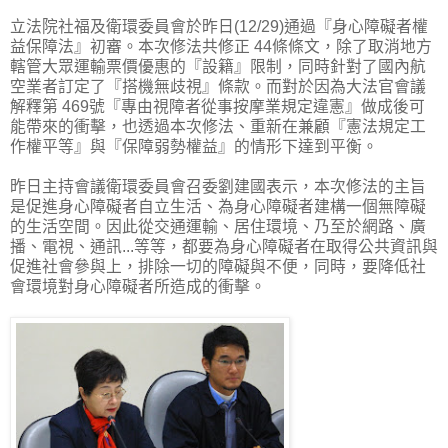
立法院社福及衛環委員會於昨日(12/29)通過『身心障礙者權
益保障法』初審。本次修法共修正 44條條文，除了取消地方
轄管大眾運輸票價優惠的『設籍』限制，同時針對了國內航
空業者訂定了『搭機無歧視』條款。而對於因為大法官會議
解釋第 469號『專由視障者從事按摩業規定違憲』做成後可
能帶來的衝擊，也透過本次修法、重新在兼顧『憲法規定工
作權平等』與『保障弱勢權益』的情形下達到平衡。
昨日主持會議衛環委員會召委劉建國表示，本次修法的主旨
是促進身心障礙者自立生活、為身心障礙者建構一個無障礙
的生活空間。因此從交通運輸、居住環境、乃至於網路、廣
播、電視、通訊...等等，都要為身心障礙者在取得公共資訊與
促進社會參與上，排除一切的障礙與不便，同時，要降低社
會環境對身心障礙者所造成的衝擊。