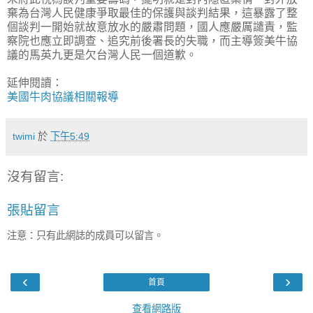
棄為台灣人民健康爭取最佳的保護與談判結果，這暴露了整
個談判一開始就故意放水的嚴肅問題，國人應嚴厲譴責，監
察院也應立即調查、追究前後署長的失職，而主導簽美牛協
議的馬英九更是欠台灣人民一個道歉。
延伸閱讀：
美國牛肉協議相關報導
twimi
於
下午5:49
沒有留言:
張貼留言
注意：只有此網誌的成員可以留言。
‹
›
首頁
查看網路版