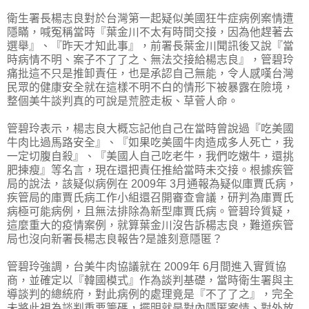
衛生署長楊志良對於台灣第一起疑似美國狂牛症病例案情遭
隱瞞，喊冤稱當時『葉金川不太有時間交接，因為他趕著去
選舉』、『昨天才知此事』，前署長葉金川聞訊後又說『當
時病情不明、案子不了了之、無法交接給楊志良』，管碧玲
痛批這不只是推卸責任，也是承認自己無能，令人感嘆台灣
民眾的健康安全就在這樣不明不白的情形下被暴露在險境，
整個美牛談判真的可說是荒腔走板、草菅人命。
管碧玲表示，楊志良大概忘記他自己在當時曾說過『吃美國
牛肉比過馬路安全』、『如果吃美國牛肉造成多人死亡，我
一定切腹自殺』、『美國人自己吃老牛，我們吃嫩牛，還挑
肥揀瘦』等名言，現在還把責任推給當時未交接。根據疾管
局的說法，該疑似病例在 2009年 3月通報為疑似庫賈氏病，
疾管局的庫賈氏病工作小組還召開審查會議，研判為庫賈氏
病極可能病例，且無法排除為新型庫賈氏病。管碧玲質疑，
這麼重大的疫情案例，就算葉金川沒告訴楊志良，難道疾管
局也沒向新署長楊志良報告?是誰刻意隱匿？
管碧玲強調，台美牛肉協議就在 2009年 6月間進入實質協
商，並確定以『韓國模式』作為談判基礎，當時衛生署與主
導談判的總統府，對此病例的處理竟是『不了了之』，完全
未將此視為談判重要籌碼，擺明就是對內隱匿案情、對外放