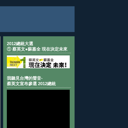
2012總統大選
① 蔡英文●蘇嘉全 現在決定未來
我聽見台灣的聲音-
蔡英文宣布參選 2012總統