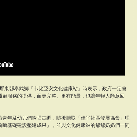
視屏東縣泰武鄉「卡比亞安文化健康站」時表示，政府一定會
照顧服務的提供，而更完整、更有能量，也讓年輕人願意回
落青年及幼兒們吟唱古調，隨後聽取「佳平社區發展協會」理
前瞻基礎建設整建成果」，並與文化健康站的爺爺奶奶們一同