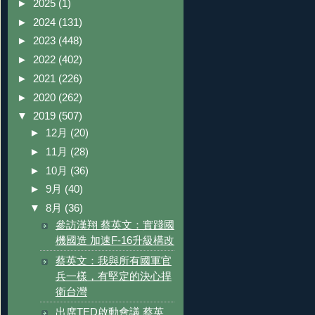
►
2025
(1)
►
2024
(131)
►
2023
(448)
►
2022
(402)
►
2021
(226)
►
2020
(262)
▼
2019
(507)
►
12月
(20)
►
11月
(28)
►
10月
(36)
►
9月
(40)
▼
8月
(36)
參訪漢翔 蔡英文：實踐國
機國造 加速F-16升級構改
蔡英文：我與所有國軍官
兵一樣，有堅定的決心捍
衛台灣
出席TED啟動會議 蔡英