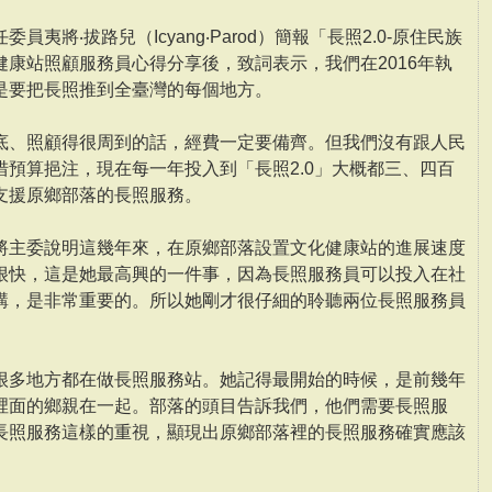
夷將‧拔路兒（Icyang‧Parod）簡報「長照2.0-原住民族
康站照顧服務員心得分享後，致詞表示，我們在2016年執
是要把長照推到全臺灣的每個地方。
底、照顧得很周到的話，經費一定要備齊。但我們沒有跟人民
預算挹注，現在每一年投入到「長照2.0」大概都三、四百
支援原鄉部落的長照服務。
將主委說明這幾年來，在原鄉部落設置文化健康站的進展速度
很快，這是她最高興的一件事，因為長照服務員可以投入在社
講，是非常重要的。所以她剛才很仔細的聆聽兩位長照服務員
很多地方都在做長照服務站。她記得最開始的時候，是前幾年
裡面的鄉親在一起。部落的頭目告訴我們，他們需要長照服
長照服務這樣的重視，顯現出原鄉部落裡的長照服務確實應該