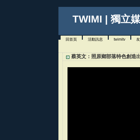
TWIMI | 獨立
回首頁
活動訊息
twimitv
友
蔡英文：照原鄉部落特色創造