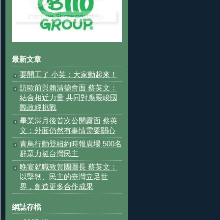
最新文章
要開工了 小英：大家動起來！
訪歐前與賴清德會面 蔡英文：
結合相近力量 共同對應嚴峻國
際政經挑戰
畢業滿月後首次公開露面 蔡英
文：外面仍然有事情需要關心
青鳥行動登紐約時報廣場 500名
群眾力挺台灣民主
晚宴就職致賀團團長 蔡英文：
以堅韌、民主的臺灣立足世
界，創造更多合作成果
網誌存檔