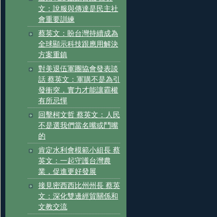
文：說服與傳達是民主社
會重要訓練
蔡英文：盼台灣持續成為
全球顯示科技跟應用解決
方案重鎮
對美退伍軍團協會發表談
話 蔡英文：軍購不是為引
發衝突，實力才能讓霸權
有所忌憚
回擊柯文哲 蔡英文：人民
不是選我們當名嘴或鬥嘴
的
肯定水利會模範小組長 蔡
英文：一起守護台灣農
業，促進更好發展
接見密西西比州州長 蔡英
文：深化雙邊經貿關係和
文教交流