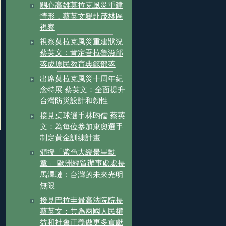
關心高雄莫拉克風災重建
情形，蔡英文親赴茂林區
視察
視察莫拉克風災重建狀況
蔡英文：肯定吾拉魯滋部
落成原民教育典範部落
出席莫拉克風災十周年紀
念特展 蔡英文：全面提升
台灣防災設計和韌性
接見桌球選手林昀儒 蔡英
文：為每位參加東奧選手
制定黃金訓練計畫
頒授「紫色大綬景星勳
章」 歐洲經貿辦事處處長
馬澤璉：台灣的未來光明
無限
接見巴拉圭最高法院院長
蔡英文：共為兩國人民權
益和社會正義做更多貢獻