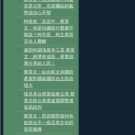
音是日常，但是團結的氣
勢強決心不變
柯批挺「反送中」蔡英
文：他是叫總統什麼都不
能說？柯市長、柯主席所
言令人費解
連四年調漲基本工資 蔡英
文：經濟有成長，果實就
應分享給人民！
蔡英文：結合航太與國防
產業對國家國防自主助益
很大
接見美台商業協會主席 蔡
英文盼台美盡速展開雙邊
貿易談判
蔡英文：照原鄉部落特色
創造出不一樣且有文化的
長照服務