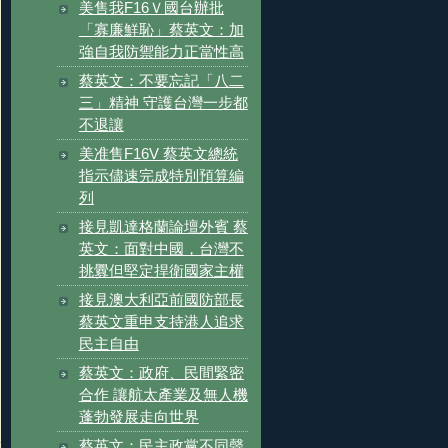
美售我F16Ｖ國台辦批
「寡廉鮮恥」蔡英文：加
強自我防禦能力正當性高
蔡英文：不要忘記「八二
三」精神 守護台灣一步都
不退讓
美准售F16V 蔡英文總統
指示儘速完成特別預算編
列
接見凱達格蘭論壇外賓 蔡
英文：面對中國，台灣不
挑釁但堅定捍衛國家主權
接見澳大利亞前國防部長
蔡英文重申支持港人追求
民主自由
蔡英文：政府、民間緊密
合作 讓航太產業及無人機
蓬勃發展走向世界
蔡英文：民主政黨不同聲