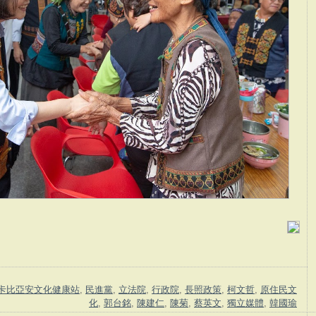
卡比亞安文化健康站
,
民進黨
,
立法院
,
行政院
,
長照政策
,
柯文哲
,
原住民文
化
,
郭台銘
,
陳建仁
,
陳菊
,
蔡英文
,
獨立媒體
,
韓國瑜