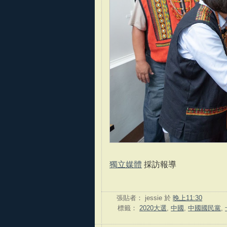
獨立媒體
採訪報導
張貼者：
jessie
於
晚上11:30
標籤：
2020大選
,
中國
,
中國國民黨
,