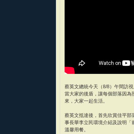
蔡英文總統今天（8/8）午間訪
當大家的後盾，讓每個部落因為
來，大家一起生活。
蔡英文抵達後，首先欣賞佳平部
事長華李立民環境介紹及說明「
溫馨用餐。