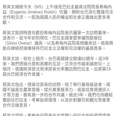
蔡英文總統今天（8/5）上午接見巴拉圭最高法院院長希梅內
茲（Eugenio Jiménez Rolón）伉儷，期盼台巴深化雙邊司法
合作和交流，一起為兩國人民的權益和社會正義做出更多貢
獻。
蔡英文致詞時首先歡迎希梅內茲院長伉儷第一次訪問臺灣。
並表示，從今年初到現在，巴拉圭國會暨參議院歐斐拉
（Silvio Ovelar）議長、以及希梅內茲院長相繼來訪，很高興
能在總統府接連接待巴拉圭立法權和司法權的最高首長。
蔡英文說，就在上個月，台巴兩國建交剛滿62週年。這3年
來，我們透過元首和高層的互訪，交流合作越來越密切。上
個月，我國經濟部沈榮津部長也率團訪問巴拉圭，出席第19
屆台巴經濟合作會議。
蔡英文指出，透過沈部長的訪問，除了舉行臺商座談會，兩
國不論是在農業發展、提升產業競爭力、或是培育資通訊人
才等方面，都有進一步的合作共識。過去3年，我們也持續組
團前往巴拉圭，考察投資環境、以及針對蘭花和觀光等產業
合作交換意見。
蔡英文提到，希梅內茲院長也非常關心巴拉圭的投資環境議