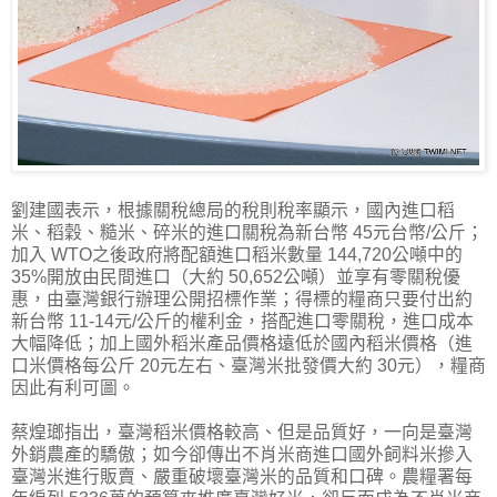
劉建國表示，根據關稅總局的稅則稅率顯示，國內進口稻
米、稻穀、糙米、碎米的進口關稅為新台幣 45元台幣/公斤；
加入 WTO之後政府將配額進口稻米數量 144,720公噸中的
35%開放由民間進口（大約 50,652公噸）並享有零關稅優
惠，由臺灣銀行辦理公開招標作業；得標的糧商只要付出約
新台幣 11-14元/公斤的權利金，搭配進口零關稅，進口成本
大幅降低；加上國外稻米產品價格遠低於國內稻米價格（進
口米價格每公斤 20元左右、臺灣米批發價大約 30元），糧商
因此有利可圖。
蔡煌瑯指出，臺灣稻米價格較高、但是品質好，一向是臺灣
外銷農產的驕傲；如今卻傳出不肖米商進口國外飼料米摻入
臺灣米進行販賣、嚴重破壞臺灣米的品質和口碑。農糧署每