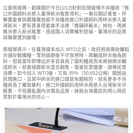
立委蔡煌瑯、劉建國於今日(1/12)針對民間盛傳不肖糧商『進
口外國飼料米摻入臺灣新米販售得利』一事召開記者會，抨
擊農委會與農糧署放縱不肖糧商進口外國飼料用碎米摻入臺
灣新米，更有甚者用套換手法將『應碾碎舊米』掉包、再將
舊米摻入新米販賣，造成國人消費權利受損、臺灣米的品質
與聲譽遭到破壞。
蔡煌瑯表示，在臺灣還未加入 WTO之前，政府用高價收購稻
米儲存戰備糧，等到過期後不可食用時，再輾成碎米做為飼
料，但是當年即傳出許多官員為了圖利糧商而未將過期米輾
成碎米，就直接跟新米混合銷售，傷害民眾健康、誤導民眾
消費。如今加入 WTO後，又有 35％（50,652公噸）開放由
民間進口，且其中碎米的進口還是免關稅的，就有更多不肖
糧商為了獲取暴利，進口外國飼料用碎米再摻入台灣新米中
販賣，不但擾亂國內米價及品質，抹殺台灣農民的用心與民
眾對於臺灣米的信心。