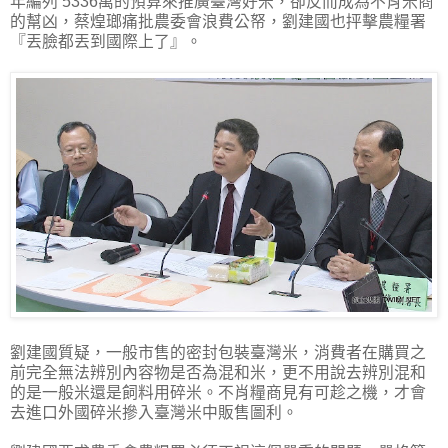
年編列 5336萬的預算來推廣臺灣好米，卻反而成為不肖米商
的幫凶，蔡煌瑯痛批農委會浪費公帑，劉建國也抨擊農糧署
『丟臉都丟到國際上了』。
劉建國質疑，一般市售的密封包裝臺灣米，消費者在購買之
前完全無法辨別內容物是否為混和米，更不用說去辨別混和
的是一般米還是飼料用碎米。不肖糧商見有可趁之機，才會
去進口外國碎米摻入臺灣米中販售圖利。