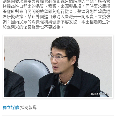
劉建國要求農委會農糧署必須正視這個嚴重的問題、嚴格管
控糧商進口稻米的品質、種類、來源與品項。同時要求農糧
署應針對來自民間的檢舉即刻進行徹查；蔡煌瑯則希望農糧
署研擬政策、禁止外國進口米混入臺灣米一同販賣。立委強
調：國內民眾的消費權利與健康不容妥協、本土稻農的生計
和臺灣米的優良聲譽也不容毀損。
獨立媒體
採訪報導