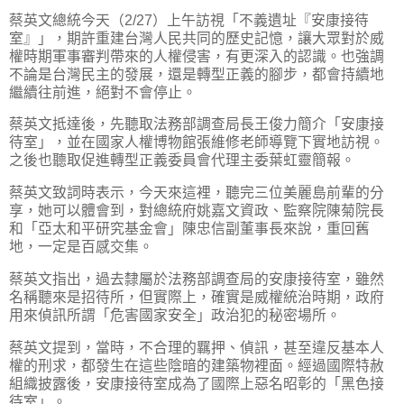
蔡英文總統今天（2/27）上午訪視「不義遺址『安康接待
室』」，期許重建台灣人民共同的歷史記憶，讓大眾對於威
權時期軍事審判帶來的人權侵害，有更深入的認識。也強調
不論是台灣民主的發展，還是轉型正義的腳步，都會持續地
繼續往前進，絕對不會停止。
蔡英文抵達後，先聽取法務部調查局長王俊力簡介「安康接
待室」，並在國家人權博物館張維修老師導覽下實地訪視。
之後也聽取促進轉型正義委員會代理主委葉虹靈簡報。
蔡英文致詞時表示，今天來這裡，聽完三位美麗島前輩的分
享，她可以體會到，對總統府姚嘉文資政、監察院陳菊院長
和「亞太和平研究基金會」陳忠信副董事長來說，重回舊
地，一定是百感交集。
蔡英文指出，過去隸屬於法務部調查局的安康接待室，雖然
名稱聽來是招待所，但實際上，確實是威權統治時期，政府
用來偵訊所謂「危害國家安全」政治犯的秘密場所。
蔡英文提到，當時，不合理的羈押、偵訊，甚至違反基本人
權的刑求，都發生在這些陰暗的建築物裡面。經過國際特赦
組織披露後，安康接待室成為了國際上惡名昭彰的「黑色接
待室」。