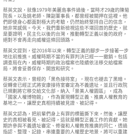
蔡英文說，就像1979年美麗島事件過後，當時才29歲的陳菊
院長，以及姚老師、陳副董事長，都曾經被關押在這裡。他
們即使身心都面對極大的考驗，仍然始終堅持自己的信念，
她非常感佩。今天，我們重新檢視這些不堪回首的歷史，就
是要證明，民主化以後的台灣，推動轉型正義以後的政府，
絕對不會再走向威權這條回頭路。
蔡英文提到，從2016年以來，轉型正義的腳步一步接著一步
地往前推進。威權時期不當的有罪判決已經一一撤銷。包括
調查局在內，威權時期的政治檔案也陸續依法移交給檔案
局，將會妥善保存、開放和研究。
蔡英文表示，曾經的「黑色接待室」，現在也褪去了黑暗。
促轉會已經正式將安康接待室審定為不義遺址，並且行政院
已規劃將它移交給文化部，納入「景美人權園區」，成為
「國家人權博物館」，作為實現轉型正義、推廣人權教育的
基地之一，讓歷史真相持續被見證、被記得。
蔡英文認為，把前輩們身上有罪的標籤撕下來，然後，讓歷
史的真相被看見、被記得，這就是轉型正義工作的貢獻。她
期許參與不義遺址審定、修復和人權教育推廣的同仁，透過
指認、整理、記錄，串連重要的人權歷史地景，將可以重建