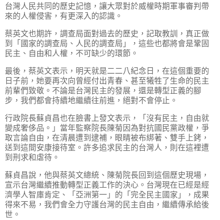
台灣人民共同的歷史記憶，讓大眾對於威權時期軍事審判帶
來的人權侵害，有更深入的認識。
蔡英文也期許，調查局面對過去的歷史，記取教訓，真正做
到「國家的調查局、人民的調查局」，這些也都將會是鞏固
民主、自由和人權，不可缺少的環節。
最後，蔡英文表示，明天就是二二八紀念日，在這個重要的
日子前，她要再次向曾經付出青春、甚至犧牲了生命的民主
前輩們致敬。不論是台灣民主的發展，還是轉型正義的腳
步，我們都會持續地繼續往前進，絕對不會停止。
行政院長蘇貞昌也在臉書上發文表示，「沒有民主，自由就
變成奢侈品。」當年監察院長陳菊因為對抗國民黨政權，爭
取言論自由，在清晨遭到逮補，眼睛被布綁著、雙手上銬，
送到這間安康接待室。許多追求民主的台灣人，則在這裡遭
到刑求和虐待。
蘇貞昌說，他與蔡英文總統、陳菊院長回到這個歷史現場，
宣示台灣繼續推動轉型正義工作的決心。台灣現在已經是經
濟學人智庫肯定、「亞洲第一」的「完全民主國家」，成果
得來不易，我們會全力守護台灣的民主自由，繼續傳承給後
世。