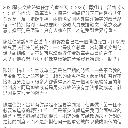
2020蔡英文總統連任辦公室今天（12/26）再推出二部曲《大
仁哥的心內話－改革篇》，陳建仁副總統分享任內進行「年
金改革」及「婚姻平權」兩個備受國內外關注議題的改革歷
程。他特別提到，年改要向軍公教人員表達歉意、敬意及謝
意；婚平則是保障，只有人權立國，才能受到世界尊重。
陳建仁述說520宣誓時，他認為自己是一個備位元首，所以總
統只要交代任何的任務，一定是使命必達。當時蔡英文對他
說「副總統，是不是可以請你做年金改革委員會的召集
人？」他心想「咦，好像當時講的時候沒有講到這一點？」
陳建仁指出，年金改革主要是在早期的時候，一些軍公教的
年金制度設計並不恰當，18%的優惠存款，像是所得替代率
接近百分之百，很多人都覺得這不是一個可以永續發展的年
金制度。阿扁總統或者是馬英九總統沒有辦法推動成功，就
是因為有很大的阻力。
陳建仁說，當時有討論是不是要等到第二任再做，第一任不
必要做這樣的轉型工作，但是蔡英文說這是我們全面執政的
機會，應該把握很好的機會，把錯的制度給改過來，針對的
是錯的制度，而不是針對任何一個軍公教的現職或退休的個
人。