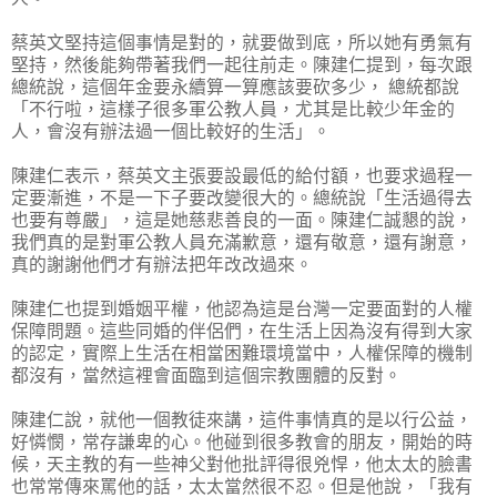
蔡英文堅持這個事情是對的，就要做到底，所以她有勇氣有
堅持，然後能夠帶著我們一起往前走。陳建仁提到，每次跟
總統說，這個年金要永續算一算應該要砍多少， 總統都說
「不行啦，這樣子很多軍公教人員，尤其是比較少年金的
人，會沒有辦法過一個比較好的生活」。
陳建仁表示，蔡英文主張要設最低的給付額，也要求過程一
定要漸進，不是一下子要改變很大的。總統說「生活過得去
也要有尊嚴」，這是她慈悲善良的一面。陳建仁誠懇的說，
我們真的是對軍公教人員充滿歉意，還有敬意，還有謝意，
真的謝謝他們才有辦法把年改改過來。
陳建仁也提到婚姻平權，他認為這是台灣一定要面對的人權
保障問題。這些同婚的伴侶們，在生活上因為沒有得到大家
的認定，實際上生活在相當困難環境當中，人權保障的機制
都沒有，當然這裡會面臨到這個宗教團體的反對。
陳建仁說，就他一個教徒來講，這件事情真的是以行公益，
好憐憫，常存謙卑的心。他碰到很多教會的朋友，開始的時
候，天主教的有一些神父對他批評得很兇悍，他太太的臉書
也常常傳來罵他的話，太太當然很不忍。但是他說，「我有