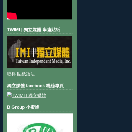
TWIMI | 獨立媒體 串連貼紙
取得
貼紙語法
獨立媒體 facebook 粉絲專頁
B Group 小蜜蜂