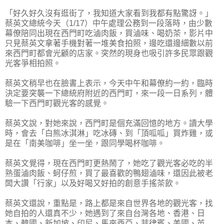
「好久好久沒有逛街了，我知道大家看到我都有點驚訝。」
蔡英文總統今天（1/17）中午處理公務到一段落時，由少數
幕僚陪同出現在西門町吃滷肉飯，買滷味、喝奶茶，影片中
只見蔡英文拿著手機對著一堆美食拍照，邊吃還邊細數以前
來西門町都會光顧的店家。突然的現身也吸引許多民眾跟觀
光客爭相拍照。
蔡英文稍早也在臉書上表示，今天中午和幕僚約一約，臨時
決定要突襲一下總統府附近的西門町，來一段一日系列，體
驗一下西門町觀光客的感覺。
蔡英文說，對她來說，西門町是個充滿回憶的地方。讀大學
時，會去「白熊冰淇淋」吃冰磚、到「頂呱呱」買炸雞，或
是在「南美咖啡」坐一坐，跟同學喝杯咖啡。
蔡英文覺得，現在西門町更熱鬧了，她吃了觀光客必吃的半
熟蛋滷肉飯、蚵仔煎，買了最喜歡的鴨翅滷味，還因此被老
闆大讚「行家」以及好喝又好拍的創意手搖茶飲。
蔡英文還說，重點是，路上都是來自世界各地的觀光客，找
她自拍的人還真不少，她遇到了來自台灣各地、香港、日
本、韓國、新加坡、印尼、馬來西亞、菲律賓、美國、英