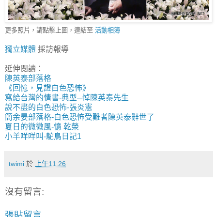
更多照片，請點擊上圖，連結至
活動相簿
獨立媒體
採訪報導
延伸閱讀：
陳英泰部落格
《回憶，見證白色恐怖》
寫給台灣的情書-典型─悼陳英泰先生
說不盡的白色恐怖-張炎憲
簡余晏部落格-白色恐怖受難者陳英泰辭世了
夏日的微微風-憶 乾榮
小羊咩咩叫-鴕鳥日記1
twimi
於
上午11:26
沒有留言:
張貼留言