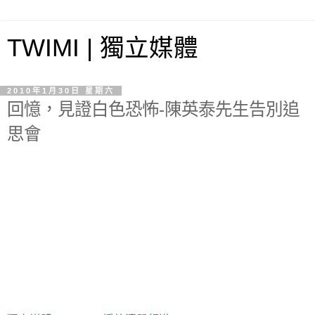
TWIMI | 獨立媒體
2010年1月30日 星期六
回憶，見證白色恐怖-陳英泰先生告別追
思會