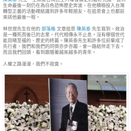
生命最後一刻仍在為白色恐怖歷史奔波，在他積極投入台灣
轉型正義的活動裡結識到許多年輕朋友，在追思會上也都前
來送他最後一程。
林世煜先生在他的
部落格
文章追思
陳英泰
先生寫到，政治
是一種死而後已的志業，代代相傳永不止息。沒有哪個世代
能目睹至福的、歷史的終篇。陳英泰先生和許多位前輩成了
先行者，我們和我們的同儕亦步亦趨，會一路結伴走下去。
而且我們回頭，看到跟隨著越來越多的青年。
人權之路漫漫，我們不寂寞。