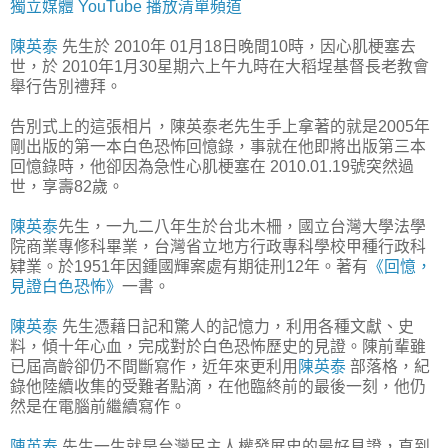
獨立媒體 YouTube 播放清單頻道
陳英泰
先生於 2010年 01月18日晚間10時，因心肌梗塞去
世，於 2010年1月30星期六上午九時在大稻埕基督長老教會
舉行告別禮拜。
告別式上的這張相片，陳英泰老先生手上拿著的就是2005年
剛出版的第一本白色恐怖回憶錄，事就在他即將出版第三本
回憶錄時，他卻因為急性心肌梗塞在 2010.01.19號突然過
世，享壽82歲。
陳英泰
先生，一九二八年生於台北木柵，國立台灣大學法學
院商業專修科畢業，台灣省立地方行政專科學校甲種行政科
肄業。於1951年因鍾國輝案處有期徒刑12年。著有
《回憶，
見證白色恐怖》
一書。
陳英泰
先生憑藉日記和驚人的記憶力，利用各種文獻、史
料，傾十年心血，完成對於白色恐怖歷史的見證。陳前輩雖
已屆高齡卻仍不間斷寫作，近年來更利用
陳英泰
部落格，紀
錄他陸續收集的受難者點滴，在他臨終前的最後一刻，他仍
然是在電腦前繼續寫作。
陳英泰
先生一生就是台灣民主人權發展史的最好見證，直到