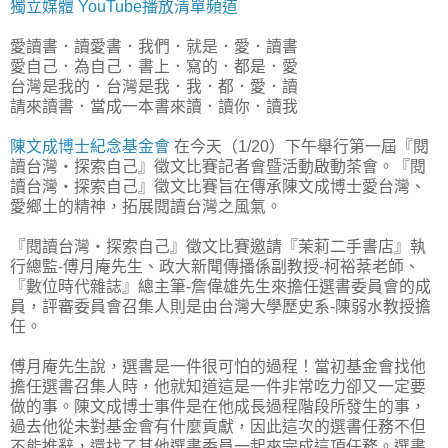
獨立媒體 YouTube播放清單頻道
愛讀書．讀愛書．我們．就是．愛．讀書
愛自己．為自己．書上．寫的．都是．愛
台灣是我的．台灣是我．我．都．愛．讀
請來讀書．當成一本書來讀．讀你．讀我
陳文成博士紀念基金會
在今天（1/20）下午舉行第一屆『閱
讀台灣‧探索自己』徵文比賽記者會暨活動啟動茶會。『閱
讀台灣‧探索自己』徵文比賽旨在傳承陳文成博士愛台灣、
愛鄉土的精神，拓展閱讀台灣之風氣。
『閱讀台灣‧探索自己』徵文比賽邀請『茉莉二手書店』執
行總監-傅月庵先生、政大新聞傳播係副教授-柯裕棻老師、
『數位時代雜誌』總主筆-詹偉雄先生來擔任選書委員會的成
員，評審委員會召集人則是由台灣大學歷史系-陳弱水教授擔
任。
傅月庵先生說，選書是一件很可怕的過程！當初基金會找他
擔任選書召集人時，他就知道這是一件非常吃力卻又一定要
做的事。陳文成博士事件是在他成長過程階段所發生的事，
過去他從未對基金會有什麼貢獻，因此這次的選書任務不但
不能推辭，還找了其他選書委員一起來完成這項任務。選書