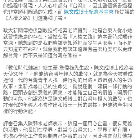
的過程中發現，人人心中都有『台灣』，因此整個選書過程
也非常順利圓滿的完成，而
陳文成博士紀念基金會
所提議的
《人權之路》則選為種子書。
政大新聞傳播係副教授柯裕棻老師提到，她是台東人從小她
就習慣綠島的存在，當她在看『人權之路』這本書時感觸非
常深，她想到的是我們應該更知道裡面發生甚麼事，而不是
只知道它在那裡，就像我們應該知道還有甚麼角度可以更理
解台灣，而不只是知道台灣在哪裡。
『數位時代雜誌』總主筆-詹偉雄先生說，陳文成博士成為老
天使30年了，他能給台灣年輕人的啟發，就是為今天被看成
迷惘一代的台灣青年人找一條行動的出路。透過別人的生命
故事，重新找尋自己的生命史，擺脫迷惘，建構一條行動的
路，回頭去創造意義的源泉，才能確立自己的價值，開展行
動的可能。他認為這是陳文成博士對台灣年輕人的啟發，也
許現代的年輕人不會作出和博士一樣的選擇，但能夠產生同
樣的行動潛能。
評審召集人陳弱水老師表示，這是一個用心企畫，很有意義
的活動。他長期在學界，對當今台灣文化、學界了解有限，
也擔心學術工作會限制自己評審的眼光，因此將會與其他評