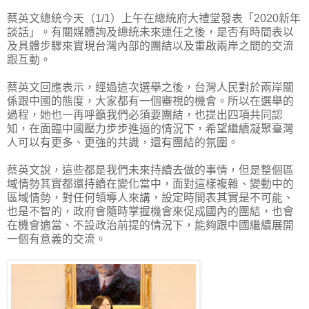
蔡英文總統今天（1/1）上午在總統府大禮堂發表「2020新年
談話」。有關媒體詢及總統未來連任之後，是否有時間表以
及具體步驟來實現台灣內部的團結以及重啟兩岸之間的交流
跟互動。
蔡英文回應表示，經過這次選舉之後，台灣人民對於兩岸關
係跟中國的態度，大家都有一個審視的機會。所以在選舉的
過程，她也一再呼籲我們必須要團結，也提出四項共同認
知，在面臨中國壓力步步進逼的情況下，希望繼續凝聚臺灣
人可以有更多、更強的共識，還有團結的氛圍。
蔡英文說，這些都是我們未來持續去做的事情，但是整個區
域情勢其實都還持續在變化當中，面對這樣複雜、變動中的
區域情勢，對任何領導人來講，設定時間表其實是不可能、
也是不智的，政府會隨時掌握機會來促成國內的團結，也會
在機會適當、不設政治前提的情況下，能夠跟中國繼續展開
一個有意義的交流。