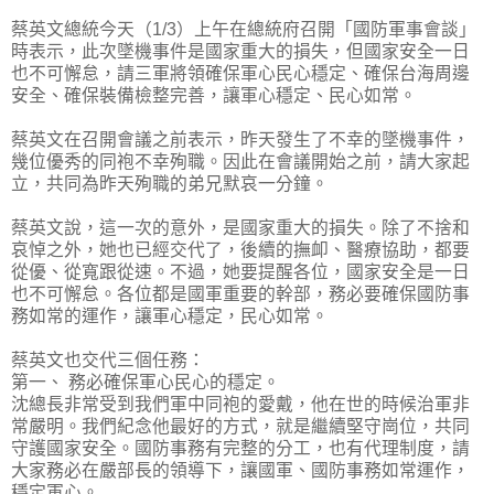
蔡英文總統今天（1/3）上午在總統府召開「國防軍事會談」
時表示，此次墜機事件是國家重大的損失，但國家安全一日
也不可懈怠，請三軍將領確保軍心民心穩定、確保台海周邊
安全、確保裝備檢整完善，讓軍心穩定、民心如常。
蔡英文在召開會議之前表示，昨天發生了不幸的墜機事件，
幾位優秀的同袍不幸殉職。因此在會議開始之前，請大家起
立，共同為昨天殉職的弟兄默哀一分鐘。
蔡英文說，這一次的意外，是國家重大的損失。除了不捨和
哀悼之外，她也已經交代了，後續的撫卹、醫療協助，都要
從優、從寬跟從速。不過，她要提醒各位，國家安全是一日
也不可懈怠。各位都是國軍重要的幹部，務必要確保國防事
務如常的運作，讓軍心穩定，民心如常。
蔡英文也交代三個任務：
第一、 務必確保軍心民心的穩定。
沈總長非常受到我們軍中同袍的愛戴，他在世的時候治軍非
常嚴明。我們紀念他最好的方式，就是繼續堅守崗位，共同
守護國家安全。國防事務有完整的分工，也有代理制度，請
大家務必在嚴部長的領導下，讓國軍、國防事務如常運作，
穩定軍心。