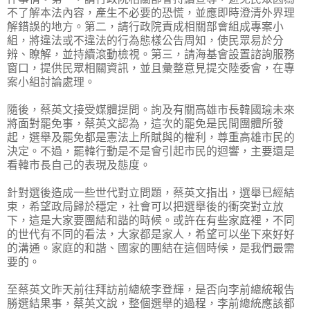
不了解本法內容，產生不必要的恐慌，並應即時澄清外界理
解錯誤的地方。第二，請行政院責成相關部會組成專案小
組，將違法或不違法的行為態樣公告周知，使民眾易於分
辨、瞭解，並持續滾動檢視。第三，請海基會設置諮詢服務
窗口，提供民眾相關資訊，並且彙整意見提交陸委會，在專
案小組討論處理。
隨後，蔡英文接受媒體提問。詢及有關高雄市長韓國瑜未來
將面對罷免事，蔡英文認為，這次的罷免是民間團體所發
起，選舉及罷免都是憲法上所賦與的權利，尊重高雄市民的
決定。不過，罷韓行動是不是會引起市民的迴響，主要還是
看韓市長自己的表現及態度。
針對選後造成一些世代對立問題，蔡英文指出，選舉已經結
束，希望政局歸於穩定，社會可以把選舉後的衝突對立放
下，這是大家要團結和諧的時候。或許在有些家庭裡，不同
的世代有不同的看法，大家都是家人，希望可以坐下來好好
的溝通。家庭的和諧、國家的團結在這個時候，是我們最需
要的。
至蔡英文昨天前往拜訪前總統李登輝，是否向李前總統報告
勝選結果事，蔡英文說，整個選舉的過程，李前總統應該都