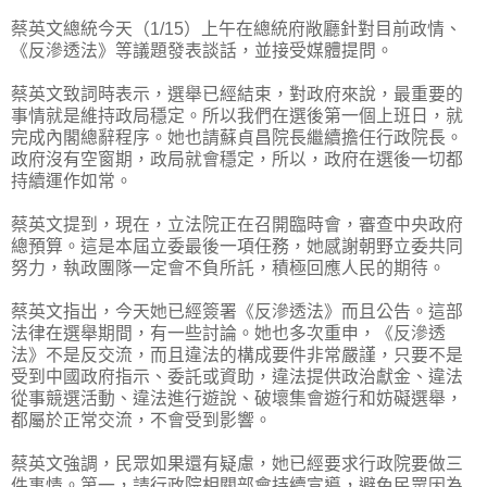
蔡英文總統今天（1/15）上午在總統府敞廳針對目前政情、
《反滲透法》等議題發表談話，並接受媒體提問。
蔡英文致詞時表示，選舉已經結束，對政府來說，最重要的
事情就是維持政局穩定。所以我們在選後第一個上班日，就
完成內閣總辭程序。她也請蘇貞昌院長繼續擔任行政院長。
政府沒有空窗期，政局就會穩定，所以，政府在選後一切都
持續運作如常。
蔡英文提到，現在，立法院正在召開臨時會，審查中央政府
總預算。這是本屆立委最後一項任務，她感謝朝野立委共同
努力，執政團隊一定會不負所託，積極回應人民的期待。
蔡英文指出，今天她已經簽署《反滲透法》而且公告。這部
法律在選舉期間，有一些討論。她也多次重申，《反滲透
法》不是反交流，而且違法的構成要件非常嚴謹，只要不是
受到中國政府指示、委託或資助，違法提供政治獻金、違法
從事競選活動、違法進行遊說、破壞集會遊行和妨礙選舉，
都屬於正常交流，不會受到影響。
蔡英文強調，民眾如果還有疑慮，她已經要求行政院要做三
件事情。第一，請行政院相關部會持續宣導，避免民眾因為