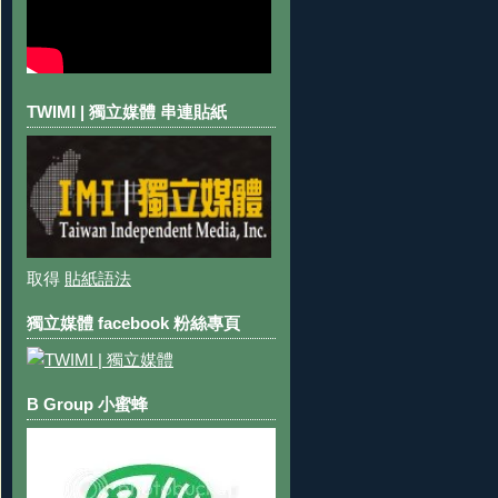
TWIMI | 獨立媒體 串連貼紙
取得
貼紙語法
獨立媒體 facebook 粉絲專頁
B Group 小蜜蜂